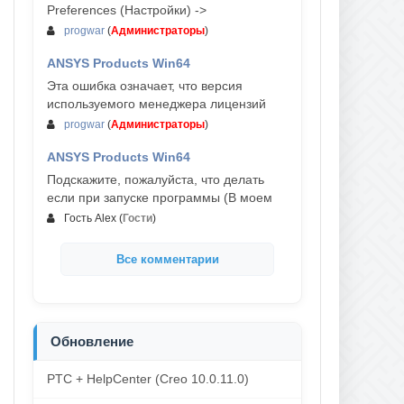
Preferences (Настройки) ->
progwar
(
Администраторы
)
ANSYS Products Win64
03-авг, 18:54
Эта ошибка означает, что версия
используемого менеджера лицензий
progwar
(
Администраторы
)
ANSYS Products Win64
02-авг, 18:01
Подскажите, пожалуйста, что делать
если при запуске программы (В моем
Гость Alex
(
Гости
)
Все комментарии
Обновление
PTC + HelpCenter (Creo 10.0.11.0)