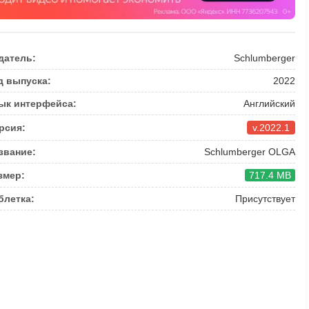
датель:
Schlumberger
д выпуска:
2022
ык интерфейса:
Английский
рсия:
v.2022.1
звание:
Schlumberger OLGA
змер:
717.4 MB
блетка:
Присутствует