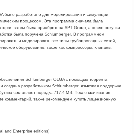
A было разработано для моделирования и симуляции
амическим процессом. Эта программа сначала была
оторая затем была приобретена SPT Group, а после покупки
работка была поручена Schlumberger. В программном
ировать и моделировать все типы трубопроводных сетей,
ическое оборудование, такое как компрессоры, клапаны,
 обеспечения Schlumberger OLGA с помощью торрента
 и создана разработчиком Schlumberger, языковая поддержка
ибутива составляет порядка 717.4 MB. После скачивания
ьте комментарий, также рекомендуем купить лицензионную
al and Enterprise editions)