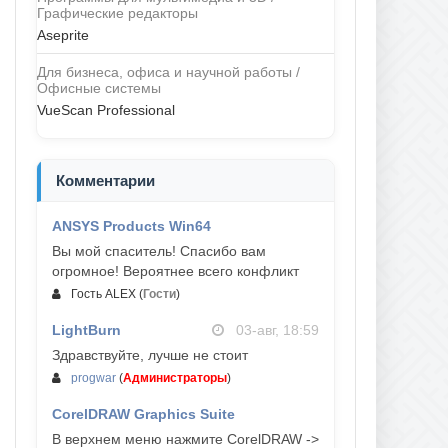
Графические редакторы
Aseprite
Для бизнеса, офиса и научной работы /
Офисные системы
VueScan Professional
Комментарии
ANSYS Products Win64
04-авг, 23:47
Вы мой спаситель! Спасибо вам
огромное! Вероятнее всего конфликт
Гость ALEX
(
Гости
)
LightBurn
03-авг, 18:59
Здравствуйте, лучше не стоит
progwar
(
Администраторы
)
CorelDRAW Graphics Suite
03-авг, 18:58
В верхнем меню нажмите CorelDRAW ->