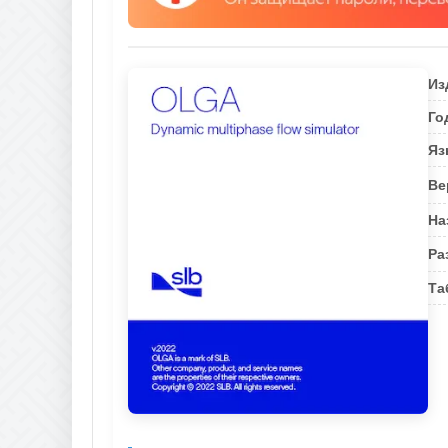
Из
Го
Яз
Ве
На
Ра
Та