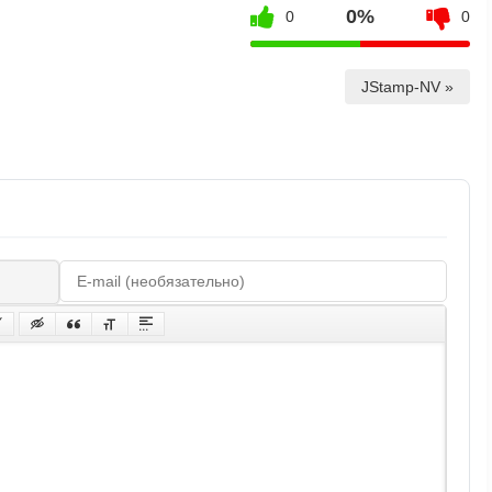
0%
0
0
JStamp-NV »