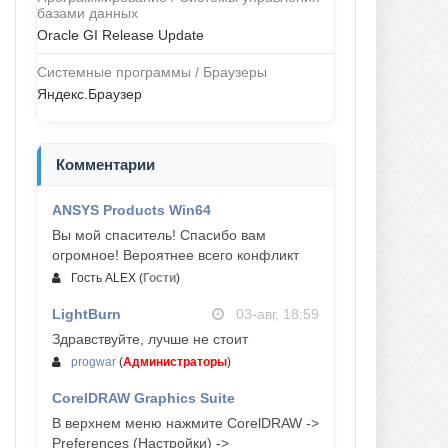
базами данных
Oracle GI Release Update
Системные программы / Браузеры
Яндекс.Браузер
Комментарии
ANSYS Products Win64
04-авг, 23:47
Вы мой спаситель! Спасибо вам
огромное! Вероятнее всего конфликт
Гость ALEX
(
Гости
)
LightBurn
03-авг, 18:59
Здравствуйте, лучше не стоит
progwar
(
Администраторы
)
CorelDRAW Graphics Suite
03-авг, 18:58
В верхнем меню нажмите CorelDRAW ->
Preferences (Настройки) ->