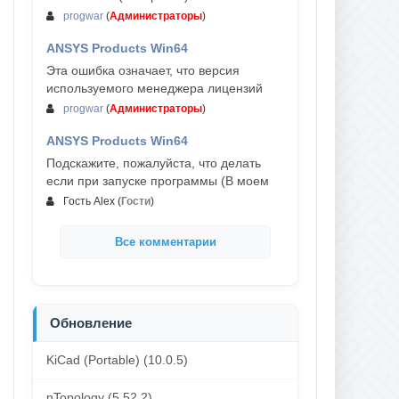
progwar
(
Администраторы
)
ANSYS Products Win64
03-авг, 18:54
Эта ошибка означает, что версия
используемого менеджера лицензий
progwar
(
Администраторы
)
ANSYS Products Win64
02-авг, 18:01
Подскажите, пожалуйста, что делать
если при запуске программы (В моем
Гость Alex
(
Гости
)
Все комментарии
Обновление
KiCad (Portable) (10.0.5)
nTopology (5.52.2)