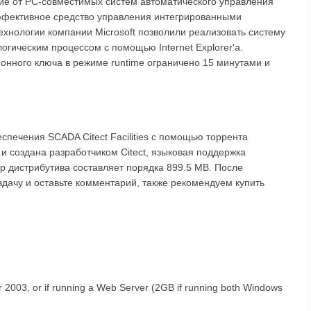
чие от PC-совместимых систем автоматического управления
коэффективное средство управления интегрированными
ехнологии компании Microsoft позволили реализовать систему
огическим процессом с помощью Internet Explorer'а.
онного ключа в режиме runtime ограничено 15 минутами и
спечения SCADA Citect Facilities с помощью торрента
и создана разработчиком Citect, языковая поддержка
ер дистрибутива составляет порядка 899.5 MB. После
аздачу и оставьте комментарий, также рекомендуем купить
2003, or if running a Web Server (2GB if running both Windows