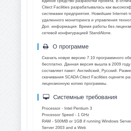
единое средство разработки проекта. В отли
Citect Facilities разрабатывалась как высо
системами предприятия. Новейшие Internet-т
удаленного мониторинга и управления технол
Доп. информация: Время работы без лицензи
сетевой конфигурацией StandAlone.
О программе
Скачать новую версию 7.10 программного обе
бесплатно. Данная версия вышла в 2009 году 
составляет пакет: Английский, Русский. Разм
скачивания SCADA Citect Facilities оцените р
лицензионную копию программы.
Системные требования
Processor - Intel Pentium 3
Processor Speed - 1 GHz
RAM - 500MB or 1GB if running Windows Server 
Server 2003 and a Web