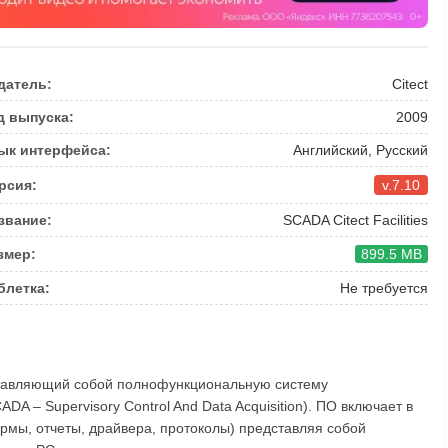
датель:
Citect
д выпуска:
2009
ык интерфейса:
Английский, Русский
рсия:
v.7.10
звание:
SCADA Citect Facilities
змер:
899.5 MB
блетка:
Не требуется
редставляющий собой полнофункциональную систему
A – Supervisory Control And Data Acquisition). ПО включает в
рмы, отчеты, драйвера, протоколы) представляя собой