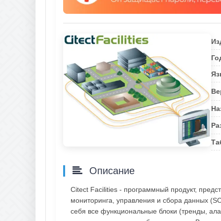
Из
Го
Яз
Ве
На
Ра
Та
Описание
Citect Facilities - программный продукт, п
мониторинга, управления и сбора данных (SCAD
себя все функциональные блоки (тренды, ала