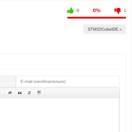
0%
0
1
STM32CubeIDE »