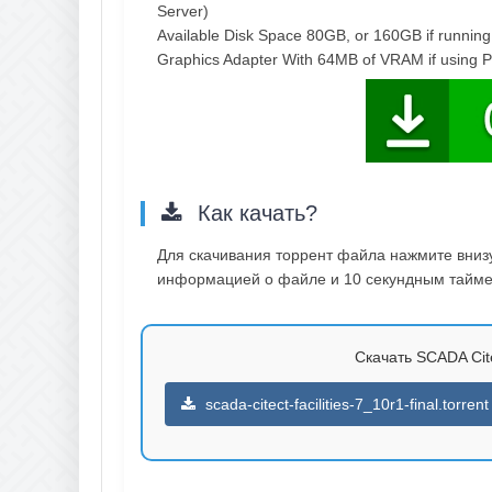
Server)
Available Disk Space 80GB, or 160GB if runnin
Graphics Adapter With 64MB of VRAM if using P
Как качать?
Для скачивания торрент файла нажмите внизу 
информацией о файле и 10 секундным таймер
Скачать SCADA Citec
scada-citect-facilities-7_10r1-final.torrent