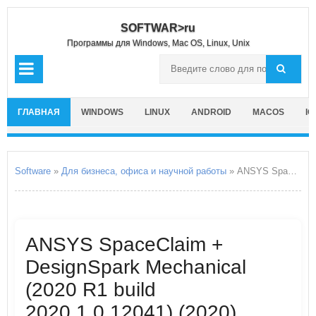
SOFTWAR>ru
Программы для Windows, Mac OS, Linux, Unix
ГЛАВНАЯ
WINDOWS
LINUX
ANDROID
MACOS
IO
Software
»
Для бизнеса, офиса и научной работы
» ANSYS SpaceClaim + DesignSpark Mechanical
ANSYS SpaceClaim +
DesignSpark Mechanical
(2020 R1 build
2020.1.0.12041) (2020)