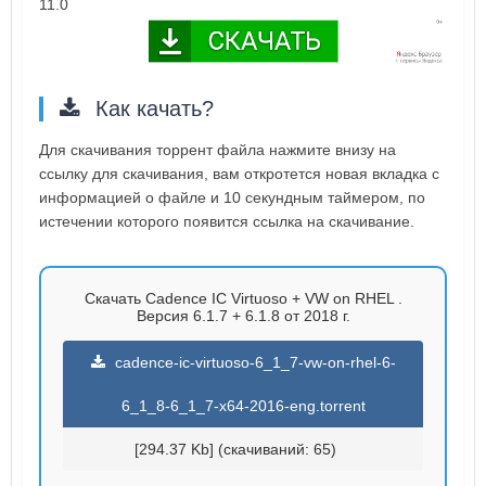
11.0
Как качать?
Для скачивания торрент файла нажмите внизу на
ссылку для скачивания, вам откротется новая вкладка с
информацией о файле и 10 секундным таймером, по
истечении которого появится ссылка на скачивание.
Скачать Cadence IC Virtuoso + VW on RHEL .
Версия 6.1.7 + 6.1.8 от 2018 г.
cadence-ic-virtuoso-6_1_7-vw-on-rhel-6-
6_1_8-6_1_7-x64-2016-eng.torrent
[294.37 Kb] (cкачиваний: 65)