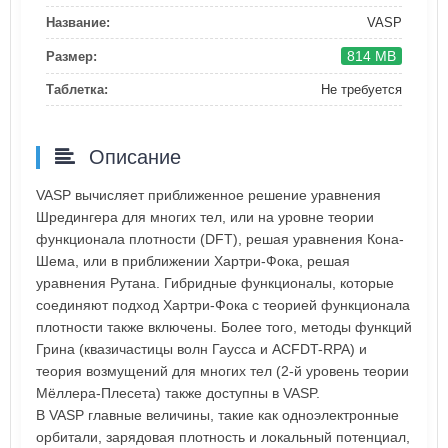
Название:
VASP
814 MB
Размер:
Таблетка:
Не требуется
Описание
VASP вычисляет приближенное решение уравнения
Шредингера для многих тел, или на уровне теории
функционала плотности (DFT), решая уравнения Кона-
Шема, или в приближении Хартри-Фока, решая
уравнения Рутана. Гибридные функционалы, которые
соединяют подход Хартри-Фока с теорией функционала
плотности также включены. Более того, методы функций
Грина (квазичастицы волн Гаусса и ACFDT-RPA) и
теория возмущений для многих тел (2-й уровень теории
Мёллера-Плесета) также доступны в VASP.
В VASP главные величины, такие как одноэлектронные
орбитали, зарядовая плотность и локальный потенциал,