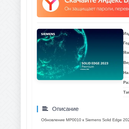
Из
Го
Яз
Ве
На
Ра
Та
Описание
Обновление МР0010 к Siemens Solid Edge 20