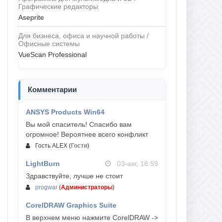
Графические редакторы
Aseprite
Для бизнеса, офиса и научной работы /
Офисные системы
VueScan Professional
Комментарии
ANSYS Products Win64
04-авг, 23:47
Вы мой спаситель! Спасибо вам
огромное! Вероятнее всего конфликт
Гость ALEX
(
Гости
)
LightBurn
03-авг, 18:59
Здравствуйте, лучше не стоит
progwar
(
Администраторы
)
CorelDRAW Graphics Suite
03-авг, 18:58
В верхнем меню нажмите CorelDRAW ->