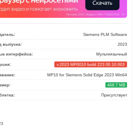
датель:
Siemens PLM Software
д выпуска:
2023
ык интерфейса:
Мультиязычный
рсия:
v.2023 MP0010 build 223.00.10.003
звание:
MP10 for Siemens Solid Edge 2023 Win64
змер:
468.7 MB
блетка:
Присутствует
23