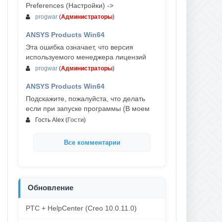
Preferences (Настройки) ->
progwar
(
Администраторы
)
ANSYS Products Win64
03-авг, 18:54
Эта ошибка означает, что версия
используемого менеджера лицензий
progwar
(
Администраторы
)
ANSYS Products Win64
02-авг, 18:01
Подскажите, пожалуйста, что делать
если при запуске программы (В моем
Гость Alex
(
Гости
)
Все комментарии
Обновление
PTC + HelpCenter (Creo 10.0.11.0)