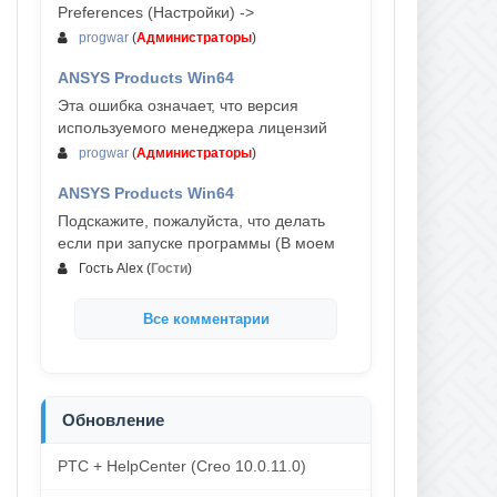
Preferences (Настройки) ->
progwar
(
Администраторы
)
ANSYS Products Win64
03-авг, 18:54
Эта ошибка означает, что версия
используемого менеджера лицензий
progwar
(
Администраторы
)
ANSYS Products Win64
02-авг, 18:01
Подскажите, пожалуйста, что делать
если при запуске программы (В моем
Гость Alex
(
Гости
)
Все комментарии
Обновление
PTC + HelpCenter (Creo 10.0.11.0)