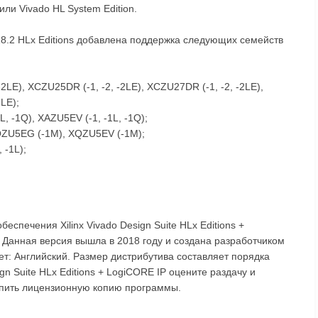
или Vivado HL System Edition.
8.2 HLx Editions добавлена поддержка следующих семейств
2LE), XCZU25DR (-1, -2, -2LE), XCZU27DR (-1, -2, -2LE),
LE);
, -1Q), XAZU5EV (-1, -1L, -1Q);
XQZU5EG (-1M), XQZU5EV (-1M);
 -1L);
спечения Xilinx Vivado Design Suite HLx Editions +
 Данная версия вышла в 2018 году и создана разработчиком
кет: Английский. Размер дистрибутива составляет порядка
ign Suite HLx Editions + LogiCORE IP оцените раздачу и
упить лицензионную копию программы.