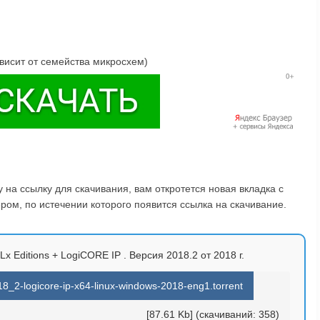
висит от семейства микросхем)
на ссылку для скачивания, вам откротется новая вкладка с
ом, по истечении которого появится ссылка на скачивание.
HLx Editions + LogiCORE IP . Версия 2018.2 от 2018 г.
018_2-logicore-ip-x64-linux-windows-2018-eng1.torrent
[87.61 Kb] (cкачиваний: 358)