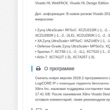
Vivado HL WebPACK, Vivado HL Design Edition 
Доп. информация: В новом релизе Vivado 201
микросхем:
• Zynq UltraScale+ RFSoC: XCZU21DR (-1, -2, -
XCZU28DR (-1, -2, -2LE), XCZU29DR (-1, -2, -2
• XA Zynq UltraScale+ MPSoC: XAZU4EV (-1, -1L
• Defense-Grade Zynq UltraScale+ MPSoCs: 
• Spartan-7: XC7S6 (-1, -2, -1L), XC7S15 (-1, -2,
• Artix-7: XC7A12T (-3), XC7A25T (-3).
О программе
Скачать новую версию 2018.2 программного обе
LogiCORE IP с помощью торрента бесплатно.
Xilinx Inc, языковая поддержка составляет па
17.41 GB. После скачивания Xilinx Vivado Des
оставьте комментарий, также рекомендуем к