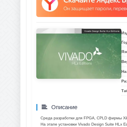
Из
Го
Яз
Ве
На
Ра
Та
Описание
Среда разработки для FPGA, CPLD фирмы Xil
На этапе установки Vivado Design Suite HLx 