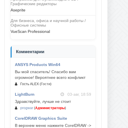
Графические редакторы
Aseprite
Для бизнеса, офиса и научной работы /
Офисные системы
VueScan Professional
Комментарии
ANSYS Products Win64
04-авг, 23:47
Вы мой спаситель! Спасибо вам
огромное! Вероятнее всего конфликт
Гость ALEX
(
Гости
)
LightBurn
03-авг, 18:59
Здравствуйте, лучше не стоит
progwar
(
Администраторы
)
CorelDRAW Graphics Suite
03-авг, 18:58
В верхнем меню нажмите CorelDRAW ->