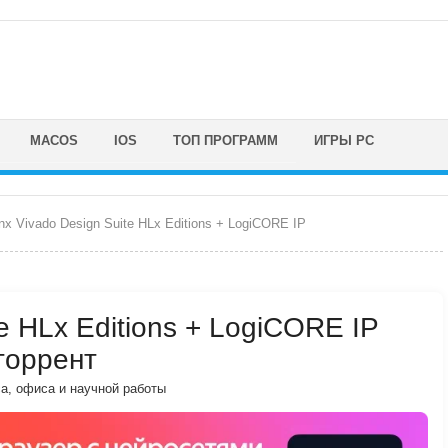
MACOS
IOS
ТОП ПРОГРАММ
ИГРЫ PC
inx Vivado Design Suite HLx Editions + LogiCORE IP
te HLx Editions + LogiCORE IP
 торрент
а, офиса и научной работы