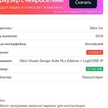
датель:
Xilinx Inc
д выпуска:
2018
ык интерфейса:
Английский
рсия:
v.2018.2
звание:
Xilinx Vivado Design Suite HLx Editions + LogiCORE IP
змер:
17.41 GB
блетка:
Присутствует
inx.
Editions программа запросит вариант для инсталляции: