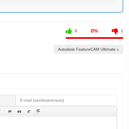
0%
0
1
Autodesk FeatureCAM Ultimate »