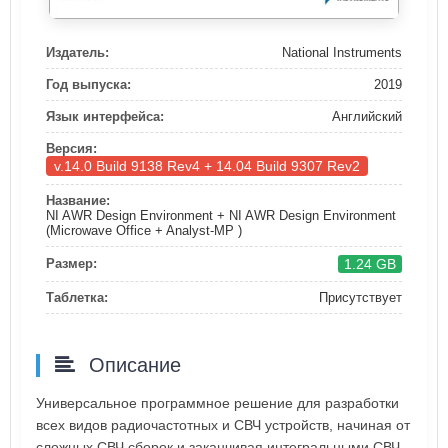
Издатель:
National Instruments
Год выпуска:
2019
Язык интерфейса:
Английский
Версия:
v.14.0 Build 9138 Rev4 + 14.04 Build 9307 Rev2
Название:
NI AWR Design Environment + NI AWR Design Environment
(Microwave Office + Analyst-MP )
1.24 GB
Размер:
Таблетка:
Присутствует
Описание
Универсальное программное решение для разработки
всех видов радиочастотных и СВЧ устройств, начиная от
сложных СВЧ сборок и заканчивая интегральными СВЧ