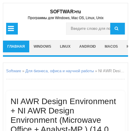
SOFTWAR>ru
Программы для Windows, Mac OS, Linux, Unix
ГЛАВНАЯ
WINDOWS
LINUX
ANDROID
MACOS
IO
Software
»
Для бизнеса, офиса и научной работы
» NI AWR Design Environment + NI AWR Design Environment (Microwave Office + Analyst-MP )
NI AWR Design Environment
+ NI AWR Design
Environment (Microwave
Office + Analyst-MP ) (14.0