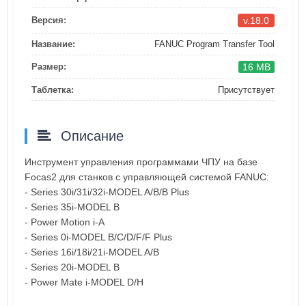
v.18.0
Версия:
Название:
FANUC Program Transfer Tool
16 MB
Размер:
Таблетка:
Присутствует
Описание
Инструмент управления программами ЧПУ на базе
Focas2 для станков с управляющей системой FANUC:
- Series 30i/31i/32i-MODEL A/B/B Plus
- Series 35i-MODEL B
- Power Motion i-A
- Series 0i-MODEL B/C/D/F/F Plus
- Series 16i/18i/21i-MODEL A/B
- Series 20i-MODEL B
- Power Mate i-MODEL D/H