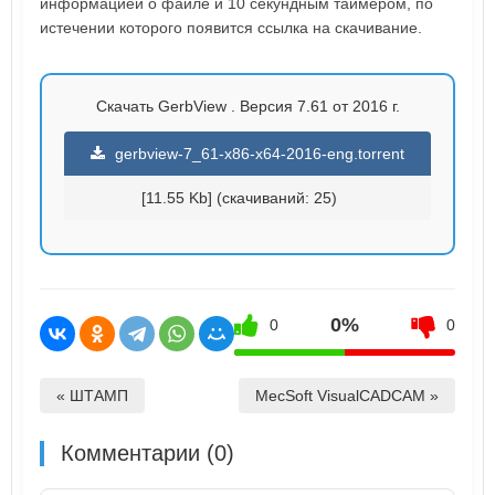
информацией о файле и 10 секундным таймером, по
истечении которого появится ссылка на скачивание.
Скачать GerbView . Версия 7.61 от 2016 г.
gerbview-7_61-x86-x64-2016-eng.torrent
[11.55 Kb] (cкачиваний: 25)
0%
0
0
« ШТАМП
MecSoft VisualCADCAM »
Комментарии (0)