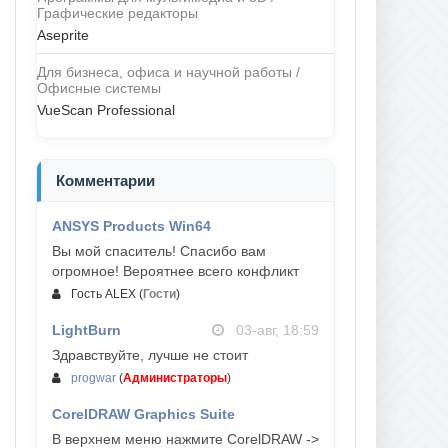
Графические редакторы
Aseprite
Для бизнеса, офиса и научной работы /
Офисные системы
VueScan Professional
Комментарии
ANSYS Products Win64
04-авг, 23:47
Вы мой спаситель! Спасибо вам
огромное! Вероятнее всего конфликт
Гость ALEX
(
Гости
)
LightBurn
03-авг, 18:59
Здравствуйте, лучше не стоит
progwar
(
Администраторы
)
CorelDRAW Graphics Suite
03-авг, 18:58
В верхнем меню нажмите CorelDRAW ->