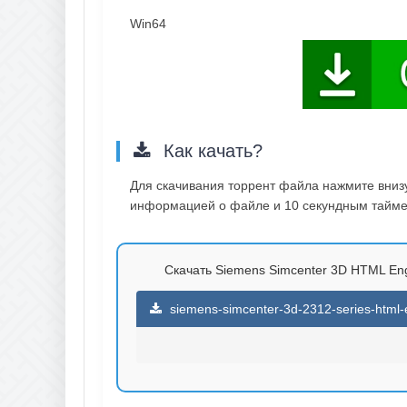
Win64
Как качать?
Для скачивания торрент файла нажмите внизу 
информацией о файле и 10 секундным таймер
Скачать Siemens Simcenter 3D HTML Engl
siemens-simcenter-3d-2312-series-html-