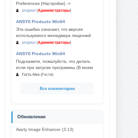
Preferences (Настройки) ->
progwar
(
Администраторы
)
ANSYS Products Win64
03-авг, 18:54
Эта ошибка означает, что версия
используемого менеджера лицензий
progwar
(
Администраторы
)
ANSYS Products Win64
02-авг, 18:01
Подскажите, пожалуйста, что делать
если при запуске программы (В моем
Гость Alex
(
Гости
)
Все комментарии
Обновление
Aiarty Image Enhancer (3.13)