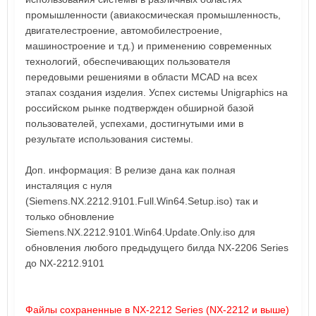
промышленности (авиакосмическая промышленность,
двигателестроение, автомобилестроение,
машиностроение и т.д.) и применению современных
технологий, обеспечивающих пользователя
передовыми решениями в области MCAD на всех
этапах создания изделия. Успех системы Unigraphics на
российском рынке подтвержден обширной базой
пользователей, успехами, достигнутыми ими в
результате использования системы.
Доп. информация: В релизе дана как полная
инсталяция с нуля
(Siemens.NX.2212.9101.Full.Win64.Setup.iso) так и
только обновление
Siemens.NX.2212.9101.Win64.Update.Only.iso для
обновления любого предыдущего билда NX-2206 Series
до NX-2212.9101
Файлы сохраненные в NX-2212 Series (NX-2212 и выше)