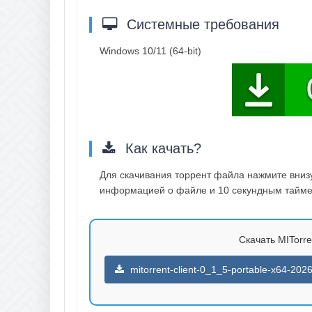
Системные требования
Windows 10/11 (64-bit)
Как качать?
Для скачивания торрент файла нажмите внизу 
информацией о файле и 10 секундным таймер
Скачать MITorren
mitorrent-client-0_1_5-portable-x64-202