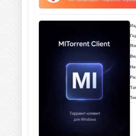
Из
Го
Яз
Ве
На
Ра
Та
Ти