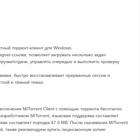
ктный торрент-клиент для Windows.
gnet-ссылки, позволяет загружать несколько задач
грузки/отдачи, управлять очередью и выполнять проверку
зками, быстро восстанавливает прерванные сессии и
тлой и тёмной темах.
еспечения MITorrent Client с помощью торрента бесплатно.
разработчиком MITorrent, языковая поддержка составляет
тива составляет порядка 47.3 MB. После скачивания MITorrent
рий, также рекомендуем купить лицензионную копию