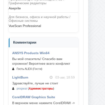
Графические редакторы
Aseprite
Для бизнеса, офиса и научной работы /
Офисные системы
VueScan Professional
Комментарии
ANSYS Products Win64
04-авг, 23:47
Вы мой спаситель! Спасибо вам
огромное! Вероятнее всего конфликт
Гость ALEX
(
Гости
)
LightBurn
03-авг, 18:59
Здравствуйте, лучше не стоит
progwar
(
Администраторы
)
CorelDRAW Graphics Suite
03-авг, 18:58
В верхнем меню нажмите CorelDRAW ->