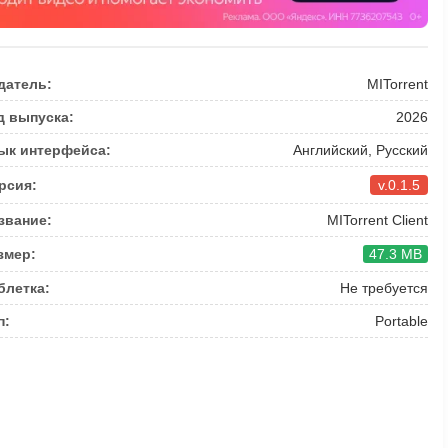
датель:
MITorrent
д выпуска:
2026
ык интерфейса:
Английский, Русский
рсия:
v.0.1.5
звание:
MITorrent Client
змер:
47.3 MB
блетка:
Не требуется
п:
Portable