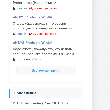
Preferences (Настройки) ->
progwar
(
Администраторы
)
ANSYS Products Win64
03-авг, 18:54
Эта ошибка означает, что версия
используемого менеджера лицензий
progwar
(
Администраторы
)
ANSYS Products Win64
02-авг, 18:01
Подскажите, пожалуйста, что делать
если при запуске программы (В моем
Гость Alex
(
Гости
)
Все комментарии
Обновление
PTC + HelpCenter (Creo 10.0.11.0)