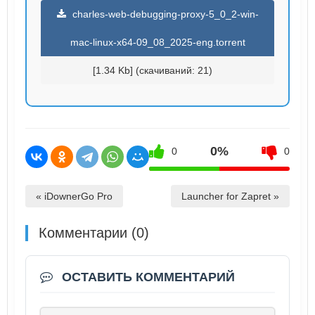
charles-web-debugging-proxy-5_0_2-win-
mac-linux-x64-09_08_2025-eng.torrent
[1.34 Kb] (cкачиваний: 21)
0%
0
0
« iDownerGo Pro
Launcher for Zapret »
Комментарии (0)
ОСТАВИТЬ КОММЕНТАРИЙ