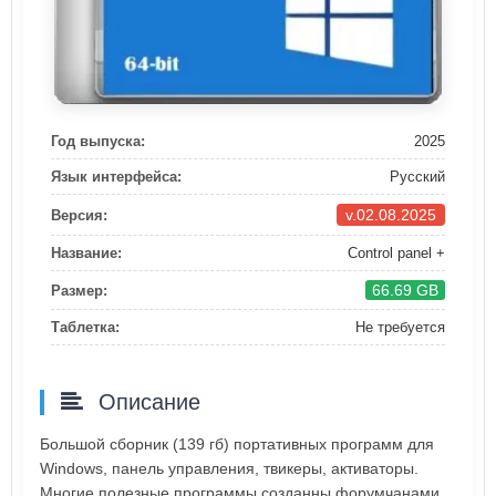
Год выпуска:
2025
Язык интерфейса:
Русский
v.02.08.2025
Версия:
Название:
Control panel +
66.69 GB
Размер:
Таблетка:
Не требуется
Описание
Большой сборник (139 гб) портативных программ для
Windows, панель управления, твикеры, активаторы.
Многие полезные программы созданны форумчанами