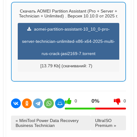
Скачать AOMEI Partition Assistant (Pro + Server +
Technician + Unlimited) . Версия 10.10.0 от 2025 г.
aomei-partition-assistant-10_10_0-pro-
server-technician-unlimited-x86-x64-2025-multi-
rus-crack-jasi2169-7.torrent
[13.79 Kb] (cкачиваний: 7)
0%
0
0
« MiniTool Power Data Recovery
UltraISO
Business Technician
Premium »