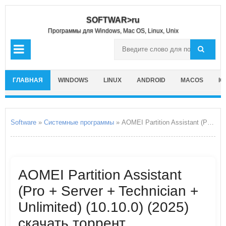
SOFTWAR>ru
Программы для Windows, Mac OS, Linux, Unix
ГЛАВНАЯ
WINDOWS
LINUX
ANDROID
MACOS
IO
Software
»
Системные программы
» AOMEI Partition Assistant (Pro + Server + Technician + Unlimited)
AOMEI Partition Assistant
(Pro + Server + Technician +
Unlimited) (10.10.0) (2025)
скачать торрент