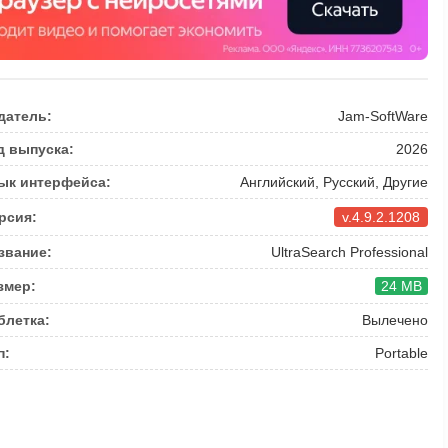
датель:
Jam-SoftWare
д выпуска:
2026
ык интерфейса:
Английский, Русский, Другие
рсия:
v.4.9.2.1208
звание:
UltraSearch Professional
змер:
24 MB
блетка:
Вылечено
п:
Portable