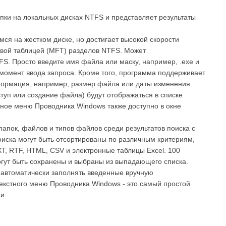
папки на локальных дисках NTFS и представляет результаты
ся на жестком диске, но достигает высокой скорости
вой таблицей (MFT) разделов NTFS. Может
S. Просто введите имя файла или маску, например, .exe и
 момент ввода запроса. Кроме того, программа поддерживает
ормация, например, размер файла или даты изменения
уп или создание файла) будут отображаться в списке
тное меню Проводника Windows также доступно в окне
апок, файлов и типов файлов среди результатов поиска с
иска могут быть отсортированы по различным критериям,
T, RTF, HTML, CSV и электронные таблицы Excel. 100
гут быть сохранены и выбраны из выпадающего списка.
 автоматически заполнять введенные вручную
текстного меню Проводника Windows - это самый простой
и.