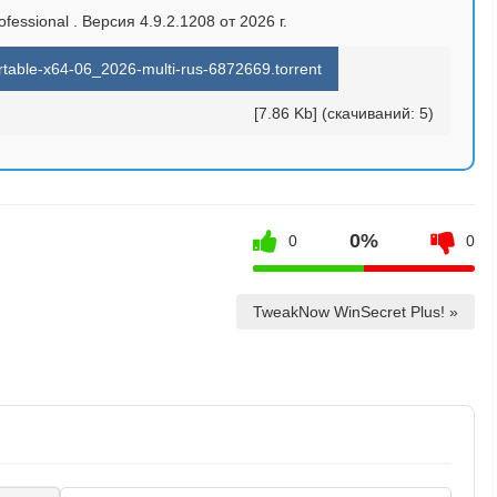
fessional . Версия 4.9.2.1208 от 2026 г.
table-x64-06_2026-multi-rus-6872669.torrent
[7.86 Kb] (cкачиваний: 5)
0%
0
0
TweakNow WinSecret Plus! »