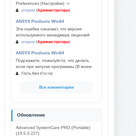
Preferences (Настройки) ->
progwar
(
Администраторы
)
ANSYS Products Win64
03-авг, 18:54
Эта ошибка означает, что версия
используемого менеджера лицензий
progwar
(
Администраторы
)
ANSYS Products Win64
02-авг, 18:01
Подскажите, пожалуйста, что делать
если при запуске программы (В моем
Гость Alex
(
Гости
)
Все комментарии
Обновление
Advanced SystemCare PRO (Portable)
(19.5.0.227)