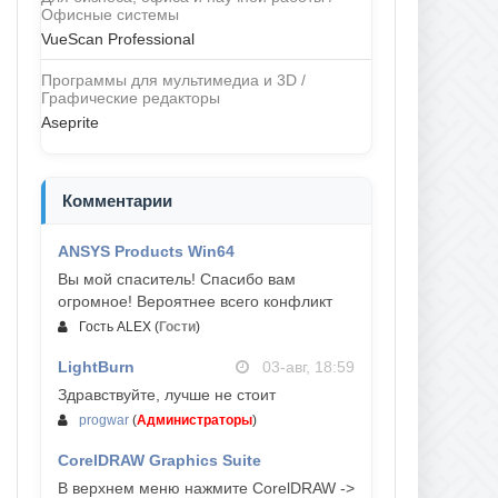
Офисные системы
VueScan Professional
Программы для мультимедиа и 3D /
Графические редакторы
Aseprite
Комментарии
ANSYS Products Win64
04-авг, 23:47
Вы мой спаситель! Спасибо вам
огромное! Вероятнее всего конфликт
Гость ALEX
(
Гости
)
LightBurn
03-авг, 18:59
Здравствуйте, лучше не стоит
progwar
(
Администраторы
)
CorelDRAW Graphics Suite
03-авг, 18:58
В верхнем меню нажмите CorelDRAW ->