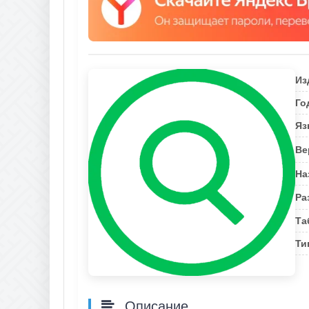
Из
Го
Яз
Ве
На
Ра
Та
Ти
Описание