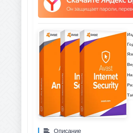
Из
Го
Яз
Ве
На
Ра
Та
Описание