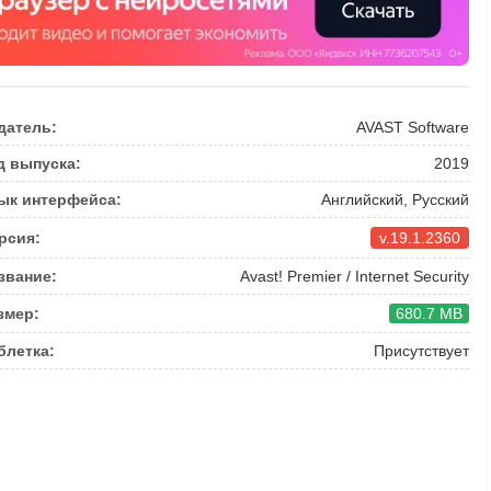
датель:
AVAST Software
д выпуска:
2019
ык интерфейса:
Английский, Русский
рсия:
v.19.1.2360
звание:
Avast! Premier / Internet Security
змер:
680.7 MB
блетка:
Присутствует