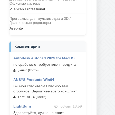
Офисные системы
VueScan Professional
Программы для мультимедиа и 3D /
Графические редакторы
Aseprite
Комментарии
Autodesk Autocad 2025 for MacOS
09-авг, 13:03
не сработало требует ключ продукта
Денис
(
Гости
)
ANSYS Products Win64
04-авг, 23:47
Вы мой спаситель! Спасибо вам
огромное! Вероятнее всего конфликт
Гость ALEX
(
Гости
)
LightBurn
03-авг, 18:59
Здравствуйте, лучше не стоит