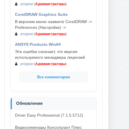
progwar
(
Администраторы
)
CorelDRAW Graphics Suite
03-авг, 18:58
В верхнем меню нажмите CorelDRAW ->
Preferences (Настройки) ->
progwar
(
Администраторы
)
ANSYS Products Win64
03-авг, 18:54
Эта ошибка означает, что версия
используемого менеджера лицензий
progwar
(
Администраторы
)
Все комментарии
Обновление
Driver Easy Professional (7.1.5.5712)
Видеосеминары Консультант Плюс