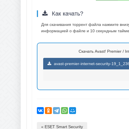
Как качать?
Для скачивания торрент файла нажмите внизу 
информацией о файле и 10 секундным таймер
Скачать Avast! Premier / In
avast-premier-internet-security-19_1_236
« ESET Smart Security