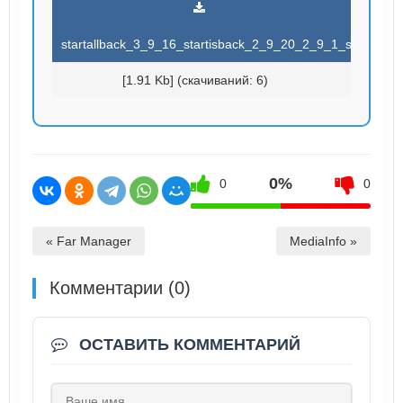
startallback_3_9_16_startisback_2_9_20_2_9_1_st.torrent
[1.91 Kb] (cкачиваний: 6)
0%
0
0
« Far Manager
MediaInfo »
Комментарии (0)
ОСТАВИТЬ КОММЕНТАРИЙ