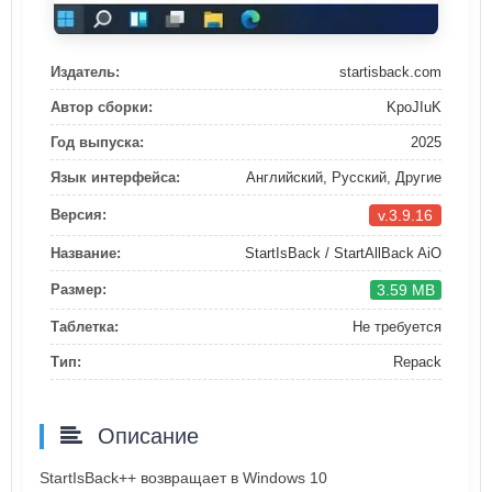
Издатель:
startisback.com
Автор сборки:
KpoJIuK
Год выпуска:
2025
Язык интерфейса:
Английский, Русский, Другие
v.3.9.16
Версия:
Название:
StartIsBack / StartAllBack AiO
3.59 MB
Размер:
Таблетка:
Не требуется
Тип:
Repack
Описание
StartIsBack++ возвращает в Windows 10