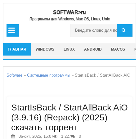
SOFTWAR>ru
Программы для Windows, Mac OS, Linux, Unix
ГЛАВНАЯ
WINDOWS
LINUX
ANDROID
MACOS
IO
Software
»
Системные программы
» StartIsBack / StartAllBack AiO
StartIsBack / StartAllBack AiO
(3.9.16) (Repack) (2025)
скачать торрент
06-окт, 2025, 16:07
1 227
0