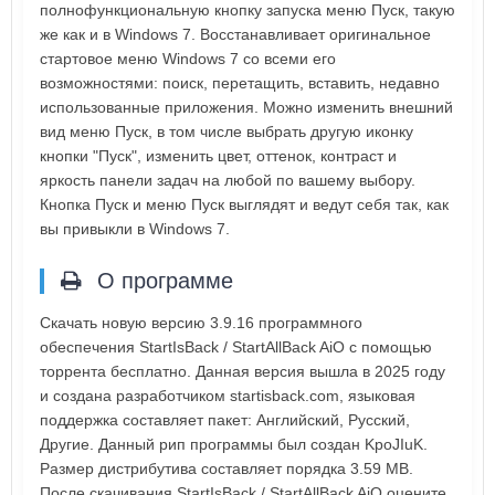
полнофункциональную кнопку запуска меню Пуск, такую
же как и в Windows 7. Восстанавливает оригинальное
стартовое меню Windows 7 со всеми его
возможностями: поиск, перетащить, вставить, недавно
использованные приложения. Можно изменить внешний
вид меню Пуск, в том числе выбрать другую иконку
кнопки "Пуск", изменить цвет, оттенок, контраст и
яркость панели задач на любой по вашему выбору.
Кнопка Пуск и меню Пуск выглядят и ведут себя так, как
вы привыкли в Windows 7.
О программе
Скачать новую версию 3.9.16 программного
обеспечения StartIsBack / StartAllBack AiO с помощью
торрента бесплатно. Данная версия вышла в 2025 году
и создана разработчиком startisback.com, языковая
поддержка составляет пакет: Английский, Русский,
Другие. Данный рип программы был создан KpoJIuK.
Размер дистрибутива составляет порядка 3.59 MB.
После скачивания StartIsBack / StartAllBack AiO оцените