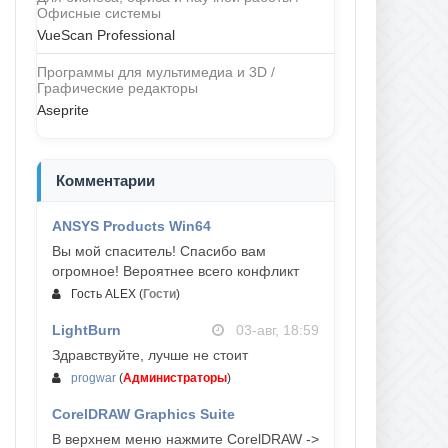
Офисные системы
VueScan Professional
Программы для мультимедиа и 3D /
Графические редакторы
Aseprite
Комментарии
ANSYS Products Win64
04-авг, 23:47
Вы мой спаситель! Спасибо вам
огромное! Вероятнее всего конфликт
Гость ALEX
(
Гости
)
LightBurn
03-авг, 18:59
Здравствуйте, лучше не стоит
progwar
(
Администраторы
)
CorelDRAW Graphics Suite
03-авг, 18:58
В верхнем меню нажмите CorelDRAW ->