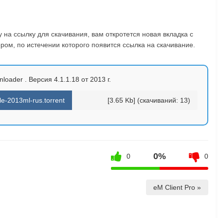
на ссылку для скачивания, вам откротется новая вкладка с
ом, по истечении которого появится ссылка на скачивание.
loader . Версия 4.1.1.18 от 2013 г.
le-2013ml-rus.torrent
[3.65 Kb] (cкачиваний: 13)
0%
0
0
eM Client Pro »