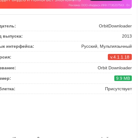
датель:
OrbitDownloader
д выпуска:
2013
ык интерфейса:
Русский, Мультиязычный
рсия:
v.4.1.1.18
звание:
Orbit Downloader
змер:
9.9 MB
блетка:
Присутствует