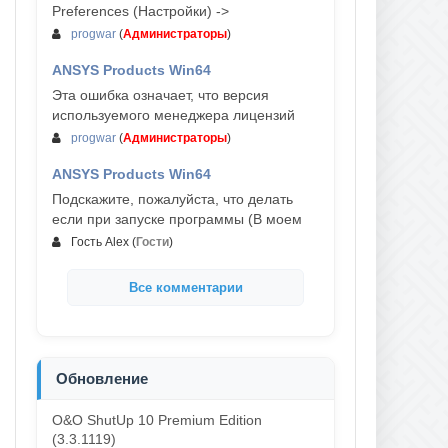
Preferences (Настройки) ->
progwar
(
Администраторы
)
ANSYS Products Win64
03-авг, 18:54
Эта ошибка означает, что версия
используемого менеджера лицензий
progwar
(
Администраторы
)
ANSYS Products Win64
02-авг, 18:01
Подскажите, пожалуйста, что делать
если при запуске программы (В моем
Гость Alex
(
Гости
)
Все комментарии
Обновление
O&O ShutUp 10 Premium Edition
(3.3.1119)