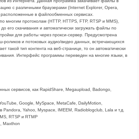
йлов из Интернета. Данная программа закачивает файлы в
цию с различными браузерами (Internet Explorer, Opera,
ы, расположенные в файлообменных сервисах.
 по многим протоколам (HTTP, HTTPS, FTP, RTSP и MMS),
до его скачивания и автоматически загружать файлы по
тройки для работы через прокси-сервер. Предусмотрена
-роликов и потоковых аудио/видео данных, встречающихся
ает такой тип контента на веб-странице, то он автоматически
чивания. Интерфейс программы переведен на многие языки, в
ных сервисов, как RapidShare, Megaupload, Badongo,
YouTube, Google, MySpace, MetaCafe, DailyMotion,
Pandora, Yahoo, Myspace, IMEEM, Radioblogclub, Lala и т.д.
 MMS, RTSP и RTMP
a, Maxthon