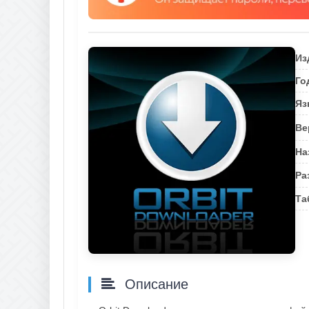
Из
Го
Яз
Ве
На
Ра
Та
Описание