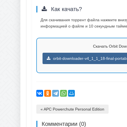
Как качать?
Для скачивания торрент файла нажмите внизу 
информацией о файле и 10 секундным таймер
Скачать Orbit Down
orbit-downloader-v4_1_1_18-final-portab
« APC Powerchute Personal Edition
Комментарии (0)