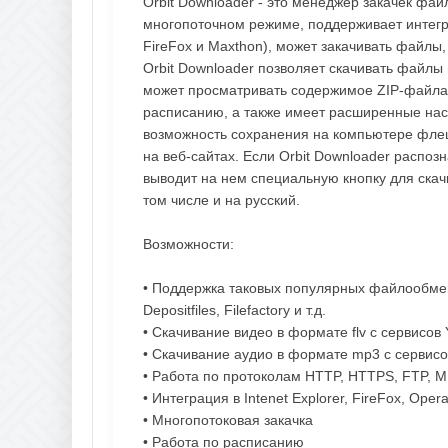
Orbit Downloader - это менеджер закачек фа
многопоточном режиме, поддерживает интегра
FireFox и Maxthon), может закачивать файл
Orbit Downloader позволяет скачивать файлы
может просматривать содержимое ZIP-файла 
расписанию, а также имеет расширенные нас
возможность сохранения на компьютере флеш
на веб-сайтах. Если Orbit Downloader распозн
выводит на нем специальную кнопку для ска
том числе и на русский.
Возможности:
• Поддержка таковых популярных файлообмен
Depositfiles, Filefactory и т.д.
• Скачивание видео в формате flv с сервисов 
• Скачивание аудио в формате mp3 с сервисов 
• Работа по протоколам HTTP, HTTPS, FTP,
• Интеграция в Intenet Explorer, FireFox, Oper
• Многопотоковая закачка
• Работа по расписанию