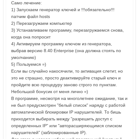
Само лечение:
1) Запускаем генератор ключей и !!!обязательно!!!
патчим файл hosts
2) Перезагружаем компьютер
3) Устанавливаем программу, перезагружаемся снова,
когда она попросит
4) Активируем программу ключом из генератора,
выбрав версию 8.40 Enterprise (она должна стоять по
умолчанию)
5) Пользуемся =)
Если вы случайно накосячили, то активация слетит, но
это не страшно, просто деактивируйте старый ключ и
пройдите всю процедуру заново строго по пунктам.
Небольшой бонусик от меня лично =)
В программе, несмотря на многолетнее ожидание, так и
не был предусмотрен "белый список" наряду с работой
автоматической блокировки IP нарушителей. То бишь
приходится выбирать между "разрешить доступ с
определенных IP" или "авторасширяющимся списком
нарушителей" (заблокированные IP).