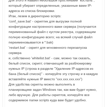
Для этого я наваял небольшой простенький "костыль",
который убирает определенные, указанные вами IP-
адреса из списка блокировки.
Итак, лезем в директорию scripts:
'conf_save.bat' - скриптик для выгрузки полной
конфигурации настроенного вами сервера (получается
перименованный файл с кустом реестра, содержащим
полную конфигурацию всего; на всякий случай файл
переименовывается в *.bak)
'restart.bat' - скрипт для мгновенного перезапуска
сервера
и, собственно 'whitelist.bat' - сам, можно так сказать,
белый список, скрипт, отвечающий за разблокировку
нужных IP (строка в разделе "Удаление IP-адресов из
бана (белый список)" - копируйте эту строчку и в каждую
вставляйте нужные IP вместо "xxx.xxx.xxx.xxx")
Для удобства скрипты можно выполнять в
планировщике задач Windows так, как вам будет нужно,
либо вручную. Для работы скриптов, копируйте все
содержимое папки scripts куда вам будет удобно.