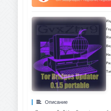
Из
Го
Яз
Ве
На
Ра
Та
Описание