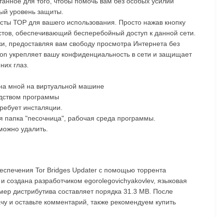
танное для того, чтобы помочь вам без особых усилий
ный уровень защиты.
осты ТОР для вашего использования. Просто нажав кнопку
остов, обеспечивающий бесперебойный доступ к данной сети.
ки, предоставляя вам свободу просмотра Интернета без
ion укрепляет вашу конфиденциальность в сети и защищает
их глаз.
на мной на виртуальной машине
едством программы
требует инсталяции.
я папка "песочница", рабочая среда программы.
можно удалить.
еспечения Tor Bridges Updater с помощью торрента
и создана разработчиком egorolegovichyakovlev, языковая
змер дистрибутива составляет порядка 31.3 MB. После
ачу и оставьте комментарий, также рекомендуем купить