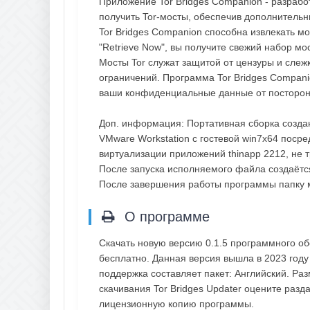
Приложение Tor Bridges Companion - разрабо
получить Tor-мосты, обеспечив дополнитель
Tor Bridges Companion способна извлекать м
"Retrieve Now", вы получите свежий набор м
Мосты Tor служат защитой от цензуры и слеж
ограничений. Программа Tor Bridges Compan
ваши конфиденциальные данные от посторонн
Доп. информация: Портативная сборка созда
VMware Workstation c гостевой win7x64 поср
виртуализации приложений thinapp 2212, не 
После запуска исполняемого файла создаётс
После завершения работы программы папку 
О программе
Скачать новую версию 0.1.5 программного об
бесплатно. Данная версия вышла в 2023 году 
поддержка составляет пакет: Английский. Ра
скачивания Tor Bridges Updater оцените разд
лицензионную копию программы.