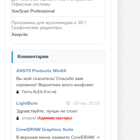
Офисные системы
VueScan Professional
Программы для мультимедиа и 3D /
Графические редакторы
Aseprite
Комментарии
ANSYS Products Win64
04-авг, 23:47
Вы мой спаситель! Спасибо вам
огромное! Вероятнее всего конфликт
Гость ALEX
(
Гости
)
LightBurn
03-авг, 18:59
Здравствуйте, лучше не стоит
progwar
(
Администраторы
)
CorelDRAW Graphics Suite
03-авг, 18:58
В верхнем меню нажмите CorelDRAW ->