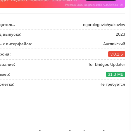
датель:
egorolegovichyakovlev
д выпуска:
2023
ык интерфейса:
Английский
рсия:
v.0.1.5
звание:
Tor Bridges Updater
змер:
31.3 MB
блетка:
Не требуется