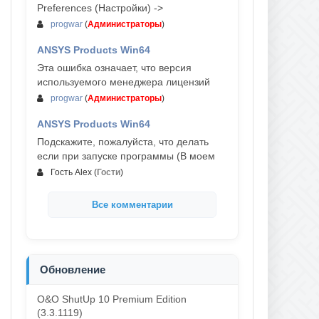
Preferences (Настройки) ->
progwar
(
Администраторы
)
ANSYS Products Win64
03-авг, 18:54
Эта ошибка означает, что версия
используемого менеджера лицензий
progwar
(
Администраторы
)
ANSYS Products Win64
02-авг, 18:01
Подскажите, пожалуйста, что делать
если при запуске программы (В моем
Гость Alex
(
Гости
)
Все комментарии
Обновление
O&O ShutUp 10 Premium Edition
(3.3.1119)