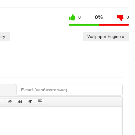
0%
0
0
ery
Wallpaper Engine »