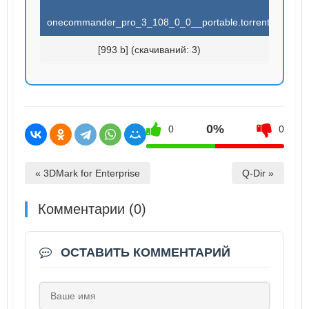
onecommander_pro_3_108_0_0__portable.torrent
[993 b] (cкачиваний: 3)
0%
0
0
« 3DMark for Enterprise
Q-Dir »
Комментарии (0)
ОСТАВИТЬ КОММЕНТАРИЙ