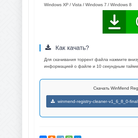
Windows XP / Vista / Windows 7 / Windows 8
Как качать?
Для скачивания торрент файла нажмите внизу 
информацией о файле и 10 секундным таймер
Скачать WinMend Regis
winmend-registry-cleaner-v1_6_8_0-final