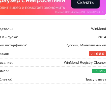
датель:
WinMend
д выпуска:
2014
ык интерфейса:
Русский, Мультиязычный
рсия:
v.1.6.8.0
звание:
WinMend Registry Cleaner
змер:
2.9 MB
блетка:
Присутствует