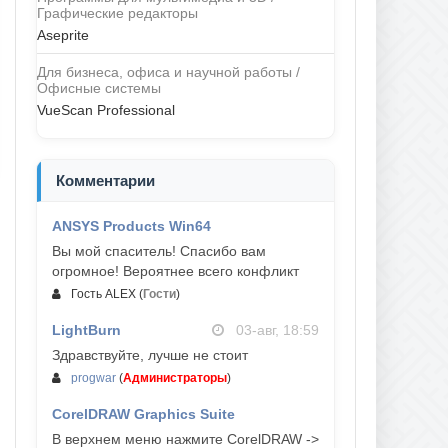
Графические редакторы
Aseprite
Для бизнеса, офиса и научной работы /
Офисные системы
VueScan Professional
Комментарии
ANSYS Products Win64
04-авг, 23:47
Вы мой спаситель! Спасибо вам
огромное! Вероятнее всего конфликт
Гость ALEX
(
Гости
)
LightBurn
03-авг, 18:59
Здравствуйте, лучше не стоит
progwar
(
Администраторы
)
CorelDRAW Graphics Suite
03-авг, 18:58
В верхнем меню нажмите CorelDRAW ->