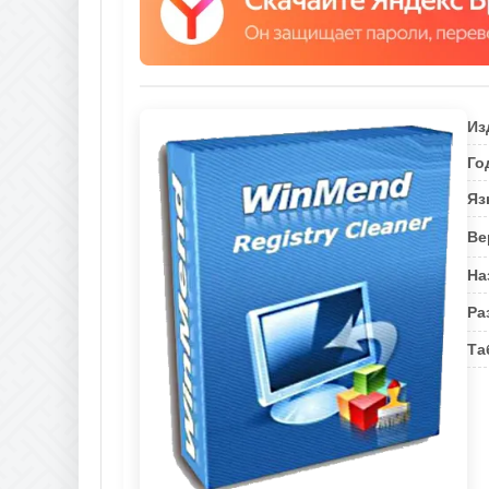
Из
Го
Яз
Ве
На
Ра
Та