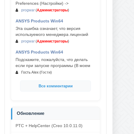
Preferences (Настройки) ->
progwar
(
Администраторы
)
ANSYS Products Win64
03-авг, 18:54
Эта ошибка означает, что версия
используемого менеджера лицензий
progwar
(
Администраторы
)
ANSYS Products Win64
02-авг, 18:01
Подскажите, пожалуйста, что делать
если при запуске программы (В моем
Гость Alex
(
Гости
)
Все комментарии
Обновление
PTC + HelpCenter (Creo 10.0.11.0)