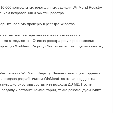
 10.000 контрольных точек данных сделали WinMend Registry
ением исправления и очистки реестра.
вершить полную проверку в реестре Windows.
а вашем компьютере или внесения изменений в
стема замедляется. Очистка реестра регулярно позволит
ровщик WinMend Registry Cleaner позволяет сделать очистку
обеспечения WinMend Registry Cleaner с помощью торрента
у и создана разработчиком WinMend, языковая поддержка
Размер дистрибутива составляет порядка 2.9 MB. После
е раздачу и оставьте комментарий, также рекомендуем купить