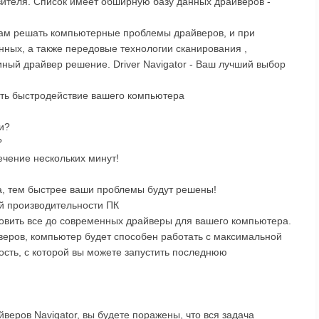
вителя. Список имеет обширную базу данных драйверов -
там решать компьютерные проблемы драйверов, и при
нных, а также передовые технологии сканирования ,
иный драйвер решение. Driver Navigator - Ваш лучший выбор
ть быстродействие вашего компьютера
и?
?
ечение нескольких минут!
а, тем быстрее ваши проблемы будут решены!
й производительности ПК
ановить все до современных драйверы для вашего компьютера.
еров, компьютер будет способен работать с максимальной
ость, с которой вы можете запустить последнюю
веров Navigator, вы будете поражены, что вся задача