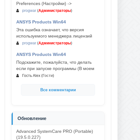
Preferences (Настройки) ->
progwar
(
Администраторы
)
ANSYS Products Win64
03-авг, 18:54
Эта ошибка означает, что версия
используемого менеджера лицензий
progwar
(
Администраторы
)
ANSYS Products Win64
02-авг, 18:01
Подскажите, пожалуйста, что делать
если при запуске программы (В моем
Гость Alex
(
Гости
)
Все комментарии
Обновление
Advanced SystemCare PRO (Portable)
(19.5.0.227)