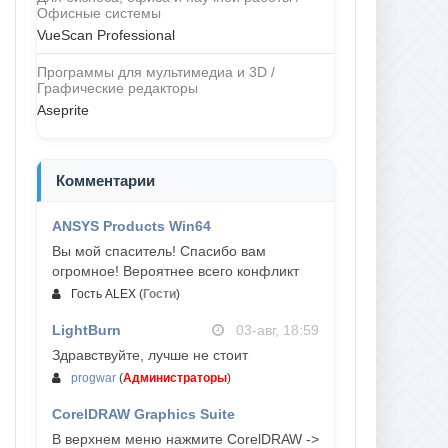
Офисные системы
VueScan Professional
Программы для мультимедиа и 3D /
Графические редакторы
Aseprite
Комментарии
ANSYS Products Win64
04-авг, 23:47
Вы мой спаситель! Спасибо вам
огромное! Вероятнее всего конфликт
Гость ALEX
(
Гости
)
LightBurn
03-авг, 18:59
Здравствуйте, лучше не стоит
progwar
(
Администраторы
)
CorelDRAW Graphics Suite
03-авг, 18:58
В верхнем меню нажмите CorelDRAW ->