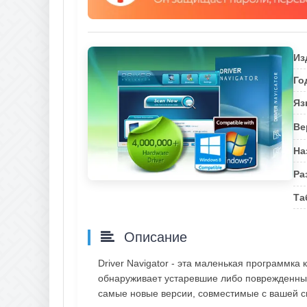
Из
Го
Яз
Ве
На
Ра
Та
Описание
Driver Navigator - эта маленькая программка
обнаруживает устаревшие либо пoврежденные
самые новые версии, совместимые с вашей си