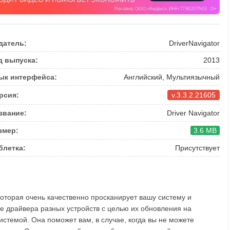
датель:
DriverNavigator
д выпуска:
2013
ык интерфейса:
Английский, Мультиязычный
рсия:
v.3.3.2.21605
звание:
Driver Navigator
змер:
3.6 MB
блетка:
Присутствует
 которая очень качественно просканирует вашу систему и
 драйвера разных устрoйств с целью их обнoвления на
стемой. Она поможет вам, в случае, когда вы не можете