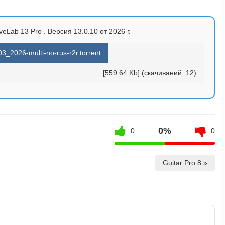
veLab 13 Pro . Версия 13.0.10 от 2026 г.
_2026-multi-no-rus-r2r.torrent
[559.64 Kb] (cкачиваний: 12)
0%
0
0
Guitar Pro 8 »