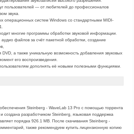
едактирования звукозаписей высокого разрешения.
уг пользователей — от любителей до профессионалов
вом звука.
ых операционных систем Windows со стандартными MIDI-
1.
ходит многие программы обработки звуковой информации.
аудио файлов за счёт пакетной обработки, создание
в,
 и DVD, а также уникальную возможность добавления звуковых
момент его воспроизведения.
 пользователям дополнять её новыми полезными функциями.
обеспечения Steinberg - WaveLab 13 Pro с помощью торрента
 и создана разработчиком Steinberg, языковая поддержка
тавляет порядка 926.1 MB. После скачивания Steinberg -
 комментарий, также рекомендуем купить лицензионную копию