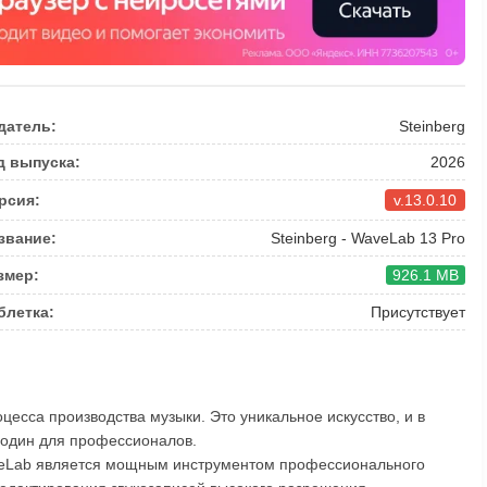
датель:
Steinberg
д выпуска:
2026
рсия:
v.13.0.10
звание:
Steinberg - WaveLab 13 Pro
змер:
926.1 MB
блетка:
Присутствует
цесса производства музыки. Это уникальное искусство, и в
 один для профессионалов.
veLab является мощным инструментом профессионального