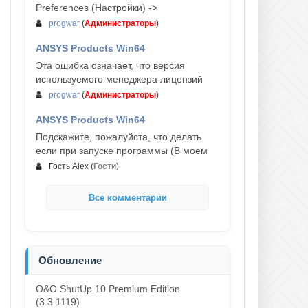
Preferences (Настройки) ->
progwar
(
Администраторы
)
ANSYS Products Win64
03-авг, 18:54
Эта ошибка означает, что версия
используемого менеджера лицензий
progwar
(
Администраторы
)
ANSYS Products Win64
02-авг, 18:01
Подскажите, пожалуйста, что делать
если при запуске программы (В моем
Гость Alex
(
Гости
)
Все комментарии
Обновление
O&O ShutUp 10 Premium Edition
(3.3.1119)