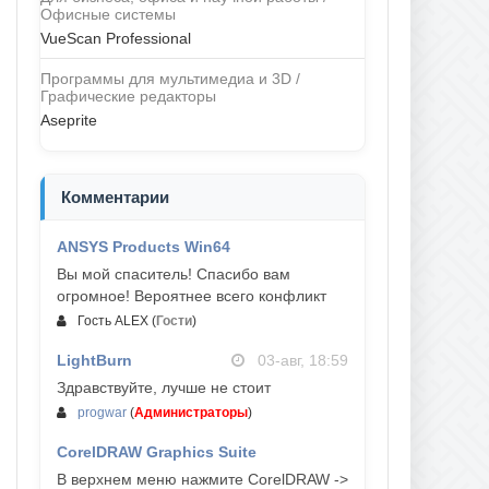
Офисные системы
VueScan Professional
Программы для мультимедиа и 3D /
Графические редакторы
Aseprite
Комментарии
ANSYS Products Win64
04-авг, 23:47
Вы мой спаситель! Спасибо вам
огромное! Вероятнее всего конфликт
Гость ALEX
(
Гости
)
LightBurn
03-авг, 18:59
Здравствуйте, лучше не стоит
progwar
(
Администраторы
)
CorelDRAW Graphics Suite
03-авг, 18:58
В верхнем меню нажмите CorelDRAW ->