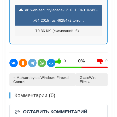
dr_web-security-space-12_0_1_04010-x86-
x64-2015-rus-4825472.torrent
[19.36 Kb] (cкачиваний: 6)
0%
0
0
« Malwarebytes Windows Firewall
GlassWire
Control
Elite »
Комментарии (0)
ОСТАВИТЬ КОММЕНТАРИЙ