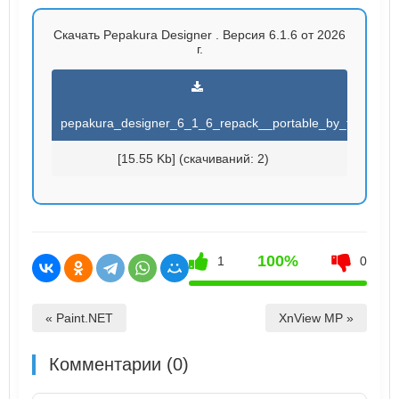
Скачать Pepakura Designer . Версия 6.1.6 от 2026
г.
pepakura_designer_6_1_6_repack__portable_by_try.torren
[15.55 Kb] (cкачиваний: 2)
100%
1
0
« Paint.NET
XnView MP »
Комментарии (0)