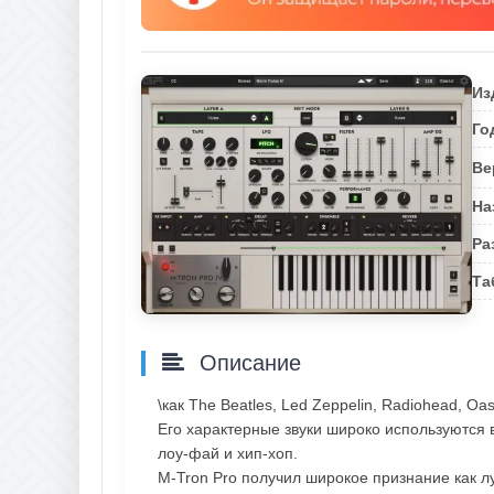
Из
Го
Ве
На
Ра
Та
Описание
\как The Beatles, Led Zeppelin, Radiohead, Oas
Его характерные звуки широко используются в
лоу-фай и хип-хоп.
M-Tron Pro получил широкое признание как 