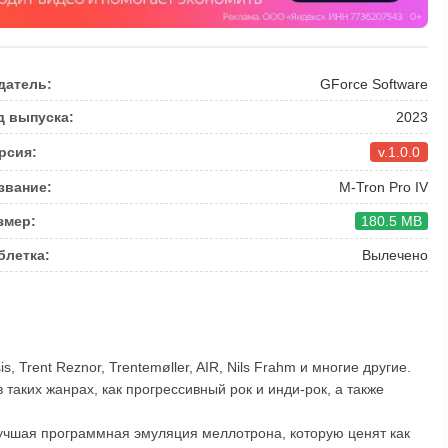
датель:
GForce Software
д выпуска:
2023
рсия:
v.1.0.0
звание:
M-Tron Pro IV
змер:
180.5 MB
блетка:
Вылечено
is, Trent Reznor, Trentemøller, AIR, Nils Frahm и многие другие.
 таких жанрах, как прогрессивный рок и инди-рок, а также
лучшая программная эмуляция меллотрона, которую ценят как