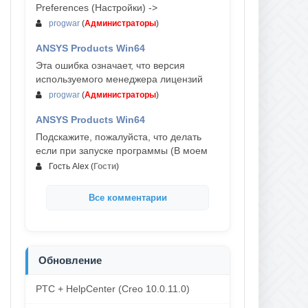
Preferences (Настройки) ->
progwar
(
Администраторы
)
ANSYS Products Win64
03-авг, 18:54
Эта ошибка означает, что версия
используемого менеджера лицензий
progwar
(
Администраторы
)
ANSYS Products Win64
02-авг, 18:01
Подскажите, пожалуйста, что делать
если при запуске программы (В моем
Гость Alex
(
Гости
)
Все комментарии
Обновление
PTC + HelpCenter (Creo 10.0.11.0)