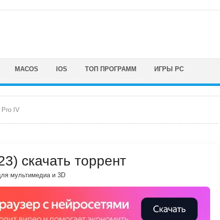
MACOS
IOS
ТОП ПРОГРАММ
ИГРЫ PC
 Pro IV
023) скачать торрент
ля мультимедиа и 3D