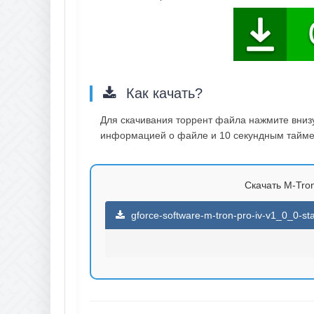
Как качать?
Для скачивания торрент файла нажмите внизу 
информацией о файле и 10 секундным таймер
Скачать M-Tron 
gforce-software-m-tron-pro-iv-v1_0_0-st