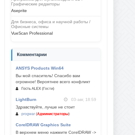
Графические редакторы
Aseprite
Для бизнеса, офиса и научной работы /
Офисные системы
VueScan Professional
Комментарии
ANSYS Products Win64
04-авг, 23:47
Вы мой спаситель! Спасибо вам
огромное! Вероятнее всего конфликт
Гость ALEX
(
Гости
)
LightBurn
03-авг, 18:59
Здравствуйте, лучше не стоит
progwar
(
Администраторы
)
CorelDRAW Graphics Suite
03-авг, 18:58
В верхнем меню нажмите CorelDRAW ->