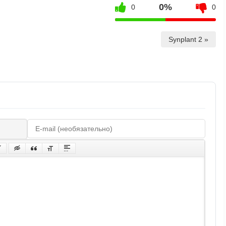
0%
0
0
Synplant 2 »