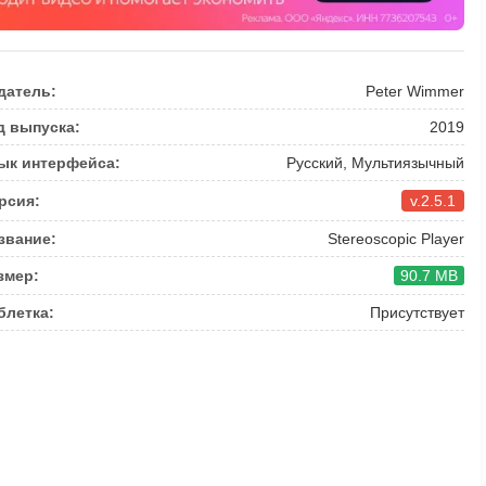
датель:
Peter Wimmer
д выпуска:
2019
ык интерфейса:
Русский, Мультиязычный
рсия:
v.2.5.1
звание:
Stereoscopic Player
змер:
90.7 MB
блетка:
Присутствует