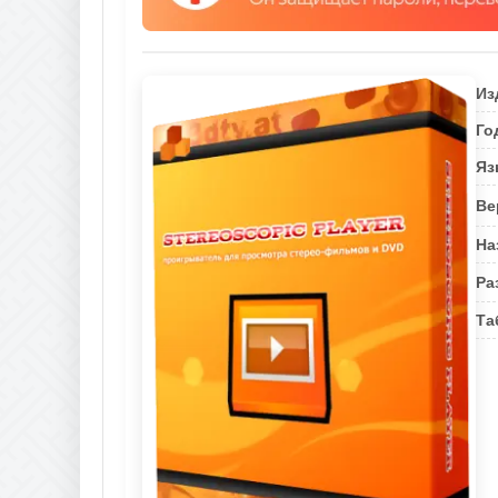
Из
Го
Яз
Ве
На
Ра
Та