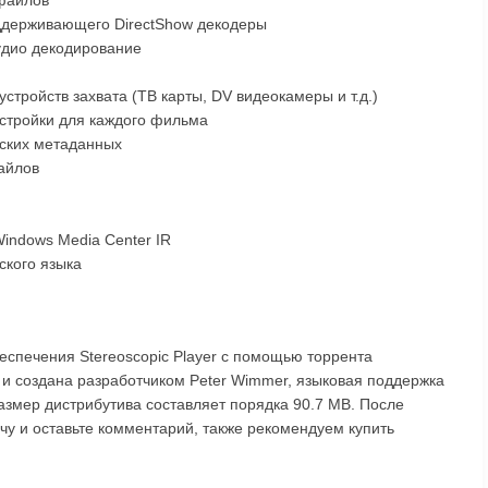
файлов
ддерживающего DirectShow декодеры
аудио декодирование
стройств захвата (ТВ карты, DV видеокамеры и т.д.)
астройки для каждого фильма
еских метаданных
айлов
indows Media Center IR
ского языка
еспечения Stereoscopic Player с помощью торрента
 и создана разработчиком Peter Wimmer, языковая поддержка
Размер дистрибутива составляет порядка 90.7 MB. После
ачу и оставьте комментарий, также рекомендуем купить