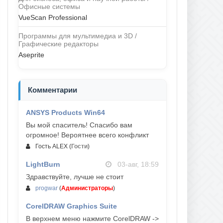
Офисные системы
VueScan Professional
Программы для мультимедиа и 3D /
Графические редакторы
Aseprite
Комментарии
ANSYS Products Win64
04-авг, 23:47
Вы мой спаситель! Спасибо вам
огромное! Вероятнее всего конфликт
Гость ALEX
(
Гости
)
LightBurn
03-авг, 18:59
Здравствуйте, лучше не стоит
progwar
(
Администраторы
)
CorelDRAW Graphics Suite
03-авг, 18:58
В верхнем меню нажмите CorelDRAW ->