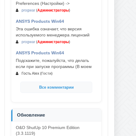
Preferences (Настройки) ->
progwar
(
Администраторы
)
ANSYS Products Win64
03-авг, 18:54
Эта ошибка означает, что версия
используемого менеджера лицензий
progwar
(
Администраторы
)
ANSYS Products Win64
02-авг, 18:01
Подскажите, пожалуйста, что делать
если при запуске программы (В моем
Гость Alex
(
Гости
)
Все комментарии
Обновление
O&O ShutUp 10 Premium Edition
(3.3.1119)