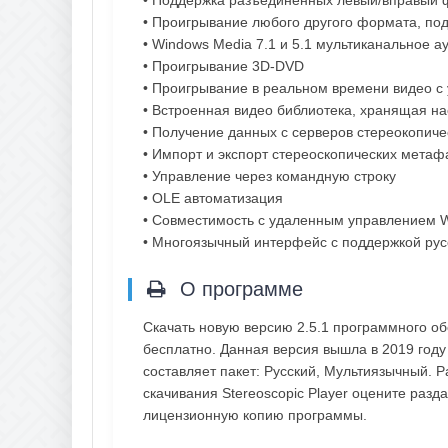
• Поддержка разъединенных левый/вправый 
• Проигрывание любого другого формата, по
• Windows Media 7.1 и 5.1 мультиканальное 
• Проигрывание 3D-DVD
• Проигрывание в реальном времени видео с у
• Встроенная видео библиотека, хранящая н
• Получение данных с серверов стереокопич
• Импорт и экспорт стереоскопических метаф
• Управление через командную строку
• OLE автоматизация
• Совместимость с удаленным управлением W
• Многоязычный интерфейс с поддержкой рус
О программе
Скачать новую версию 2.5.1 программного об
бесплатно. Данная версия вышла в 2019 году
составляет пакет: Русский, Мультиязычный. 
скачивания Stereoscopic Player оцените разд
лицензионную копию программы.