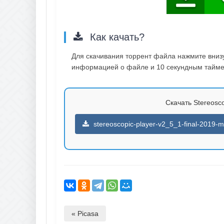
Как качать?
Для скачивания торрент файла нажмите внизу 
информацией о файле и 10 секундным таймер
Скачать Stereoscop
stereoscopic-player-v2_5_1-final-2019-ml
« Picasa