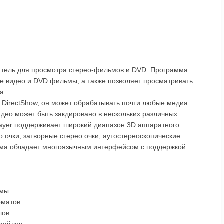
ватель для просмотра стерео-фильмов и DVD. Программа
ие видео и DVD фильмы, а также позволяет просматривать
а.
 DirectShow, он может обрабатывать почти любые медиа
део может быть закдировано в нескольких различных
layer поддерживает широкий диапазон 3D аппаратного
 очки, затворные стерео очки, аутостереоскопические
ма обладает многоязычным интерфейсом с поддержкой
ммы
рматов
лов