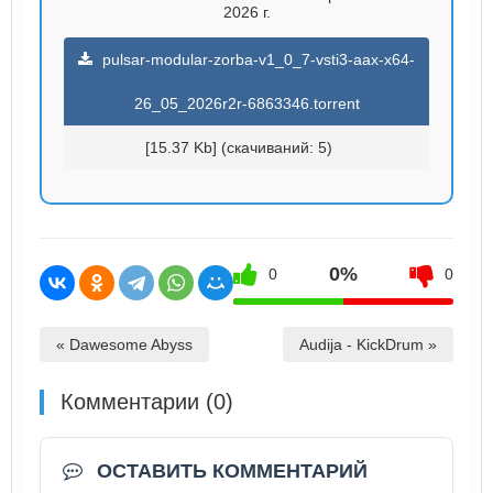
2026 г.
pulsar-modular-zorba-v1_0_7-vsti3-aax-x64-
26_05_2026r2r-6863346.torrent
[15.37 Kb] (cкачиваний: 5)
0%
0
0
« Dawesome Abyss
Audija - KickDrum »
Комментарии (0)
ОСТАВИТЬ КОММЕНТАРИЙ