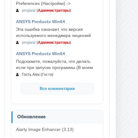
Preferences (Настройки) ->
progwar
(
Администраторы
)
ANSYS Products Win64
03-авг, 18:54
Эта ошибка означает, что версия
используемого менеджера лицензий
progwar
(
Администраторы
)
ANSYS Products Win64
02-авг, 18:01
Подскажите, пожалуйста, что делать
если при запуске программы (В моем
Гость Alex
(
Гости
)
Все комментарии
Обновление
Aiarty Image Enhancer (3.13)