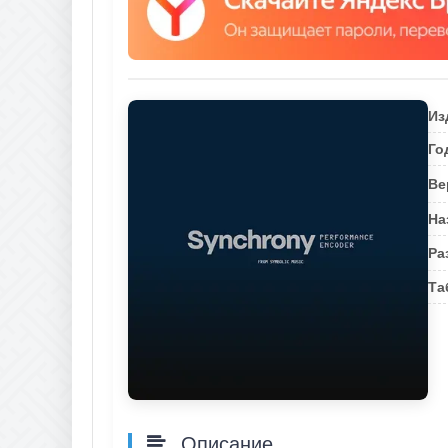
Из
Го
Ве
На
Ра
Та
Описание