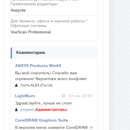
Графические редакторы
Aseprite
Для бизнеса, офиса и научной работы /
Офисные системы
VueScan Professional
Комментарии
ANSYS Products Win64
04-авг, 23:47
Вы мой спаситель! Спасибо вам
огромное! Вероятнее всего конфликт
Гость ALEX
(
Гости
)
LightBurn
03-авг, 18:59
Здравствуйте, лучше не стоит
progwar
(
Администраторы
)
CorelDRAW Graphics Suite
03-авг, 18:58
В верхнем меню нажмите CorelDRAW ->