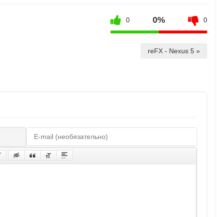
0%
0
0
reFX - Nexus 5 »