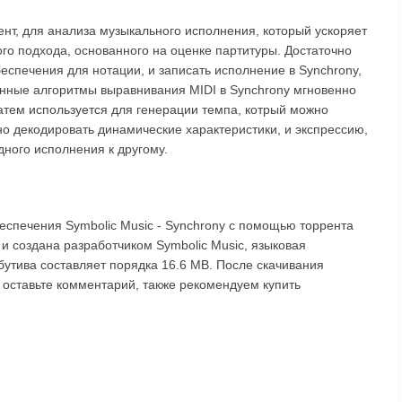
ент, для анализа музыкального исполнения, который ускоряет
о подхода, основанного на оценке партитуры. Достаточно
еспечения для нотации, и записать исполнение в Synchrony,
нные алгоритмы выравнивания MIDI в Synchrony мгновенно
затем используется для генерации темпа, котрый можно
о декодировать динамические характеристики, и экспрессию,
одного исполнения к другому.
еспечения Symbolic Music - Synchrony с помощью торрента
 и создана разработчиком Symbolic Music, языковая
бутива составляет порядка 16.6 MB. После скачивания
и оставьте комментарий, также рекомендуем купить