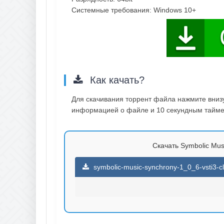
Системные требования: Windows 10+
Как качать?
Для скачивания торрент файла нажмите внизу 
информацией о файле и 10 секундным таймер
Скачать Symbolic Musi
symbolic-music-synchrony-1_0_6-vsti3-cl