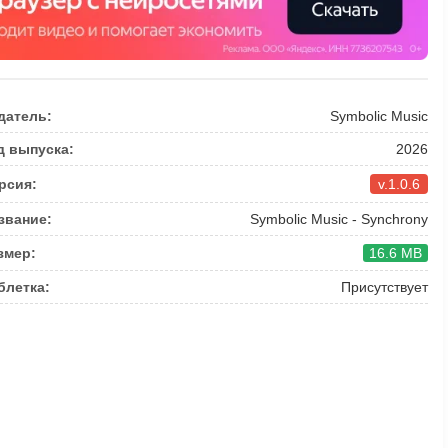
датель:
Symbolic Music
д выпуска:
2026
рсия:
v.1.0.6
звание:
Symbolic Music - Synchrony
змер:
16.6 MB
блетка:
Присутствует