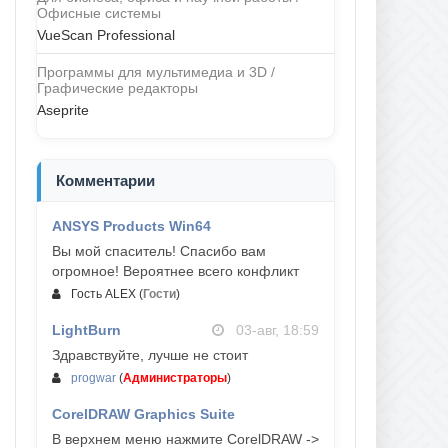
Офисные системы
VueScan Professional
Программы для мультимедиа и 3D /
Графические редакторы
Aseprite
Комментарии
ANSYS Products Win64
04-авг, 23:47
Вы мой спаситель! Спасибо вам
огромное! Вероятнее всего конфликт
Гость ALEX
(
Гости
)
LightBurn
03-авг, 18:59
Здравствуйте, лучше не стоит
progwar
(
Администраторы
)
CorelDRAW Graphics Suite
03-авг, 18:58
В верхнем меню нажмите CorelDRAW ->