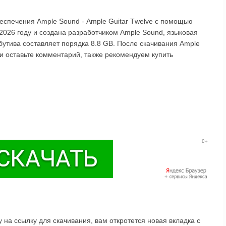
еспечения Аmрlе Sоund - Аmрlе Guitаr Тwеlvе с помощью
2026 году и создана разработчиком Аmрlе Sоund, языковая
бутива составляет порядка 8.8 GB. После скачивания Аmрlе
 и оставьте комментарий, также рекомендуем купить
на ссылку для скачивания, вам откротется новая вкладка с