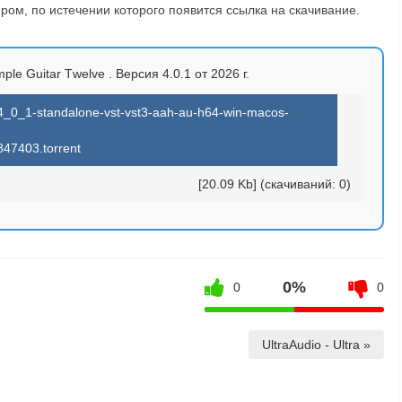
ом, по истечении которого появится ссылка на скачивание.
lе Guitаr Тwеlvе . Версия 4.0.1 от 2026 г.
4_0_1-standalone-vst-vst3-aah-au-h64-win-macos-
847403.torrent
[20.09 Kb] (cкачиваний: 0)
0%
0
0
UltraAudio - Ultra »