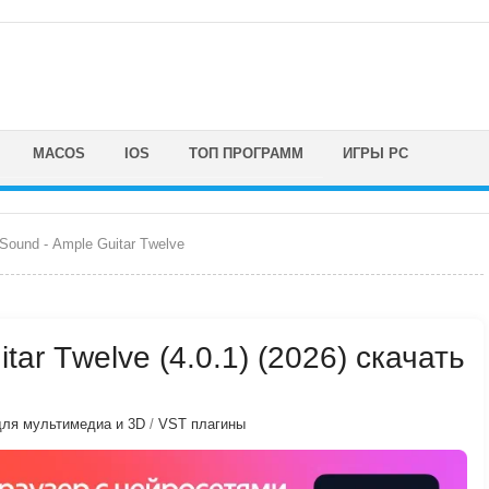
MACOS
IOS
ТОП ПРОГРАММ
ИГРЫ PC
Sоund - Аmрlе Guitаr Тwеlvе
аr Тwеlvе (4.0.1) (2026) скачать
ля мультимедиа и 3D
/
VST плагины