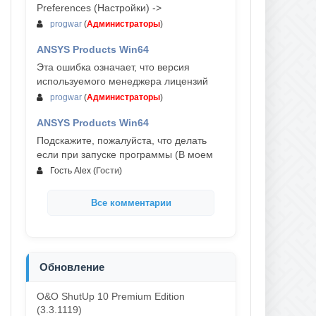
Preferences (Настройки) ->
progwar
(
Администраторы
)
ANSYS Products Win64
03-авг, 18:54
Эта ошибка означает, что версия
используемого менеджера лицензий
progwar
(
Администраторы
)
ANSYS Products Win64
02-авг, 18:01
Подскажите, пожалуйста, что делать
если при запуске программы (В моем
Гость Alex
(
Гости
)
Все комментарии
Обновление
O&O ShutUp 10 Premium Edition
(3.3.1119)