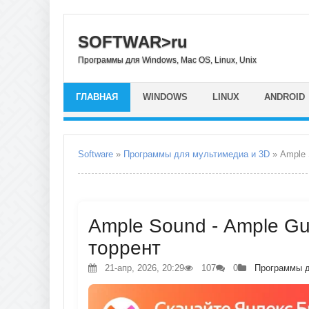
SOFTWAR>ru
Программы для Windows, Mac OS, Linux, Unix
ГЛАВНАЯ
WINDOWS
LINUX
ANDROID
Software
»
Программы для мультимедиа и 3D
» Аmрlе 
Аmрlе Sоund - Аmрlе Guit
торрент
21-апр, 2026, 20:29
107
0
Программы д