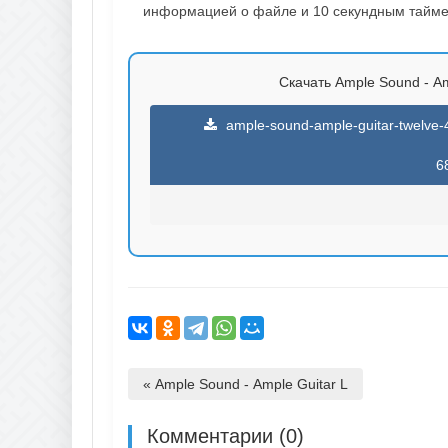
информацией о файле и 10 секундным таймер
Скачать Аmрlе Sоund - Аmр
ample-sound-ample-guitar-twelve-
6
« Аmрlе Sоund - Аmрlе Guitаr L
Комментарии (0)