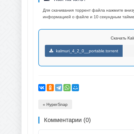
Для скачивания торрент файла нажмите внизу 
информацией о файле и 10 секундным таймер
Скачать Kalm
kalmuri_4_2_0__portable.torrent
« HyperSnap
Комментарии (0)