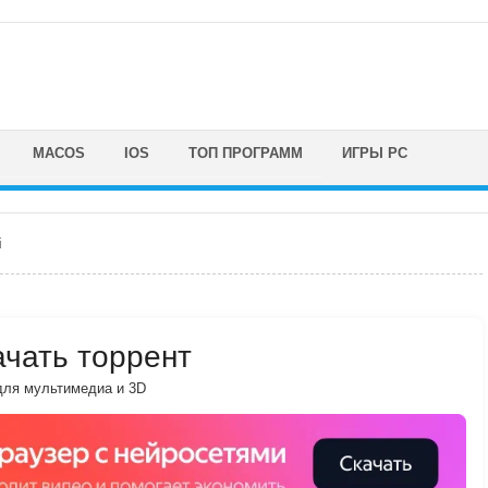
MACOS
IOS
ТОП ПРОГРАММ
ИГРЫ PC
i
качать торрент
ля мультимедиа и 3D