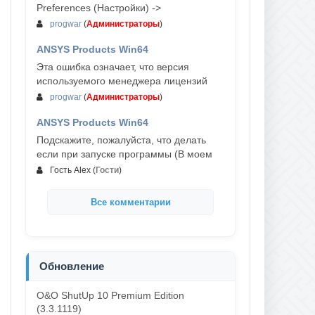
Preferences (Настройки) ->
progwar
(
Администраторы
)
ANSYS Products Win64
03-авг, 18:54
Эта ошибка означает, что версия
используемого менеджера лицензий
progwar
(
Администраторы
)
ANSYS Products Win64
02-авг, 18:01
Подскажите, пожалуйста, что делать
если при запуске программы (В моем
Гость Alex
(
Гости
)
Все комментарии
Обновление
O&O ShutUp 10 Premium Edition
(3.3.1119)