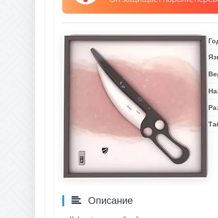
Го
Яз
Ве
На
Ра
Та
Описание