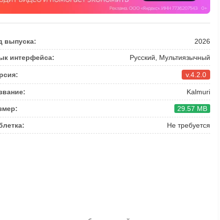
д выпуска:
2026
ык интерфейса:
Русский, Мультиязычный
рсия:
v.4.2.0
звание:
Kalmuri
змер:
29.57 MB
блетка:
Не требуется