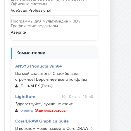
Офисные системы
VueScan Professional
Программы для мультимедиа и 3D /
Графические редакторы
Aseprite
Комментарии
ANSYS Products Win64
04-авг, 23:47
Вы мой спаситель! Спасибо вам
огромное! Вероятнее всего конфликт
Гость ALEX
(
Гости
)
LightBurn
03-авг, 18:59
Здравствуйте, лучше не стоит
progwar
(
Администраторы
)
CorelDRAW Graphics Suite
03-авг, 18:58
В верхнем меню нажмите CorelDRAW ->