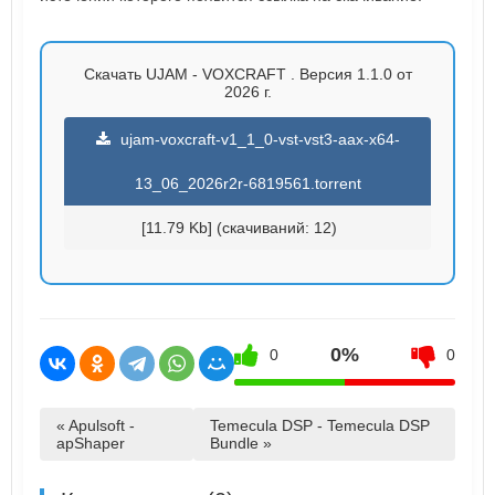
Скачать UJAM - VOXCRAFT . Версия 1.1.0 от
2026 г.
ujam-voxcraft-v1_1_0-vst-vst3-aax-x64-
13_06_2026r2r-6819561.torrent
[11.79 Kb] (cкачиваний: 12)
0%
0
0
« Apulsoft -
Temecula DSP - Temecula DSP
apShaper
Bundle »