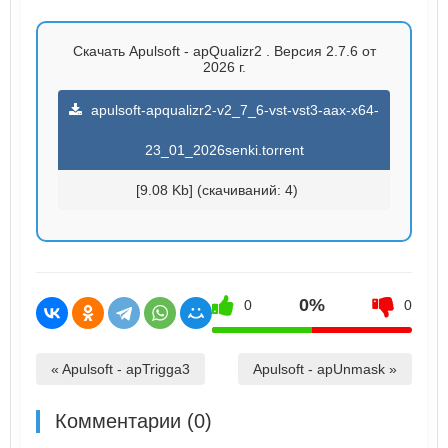
Скачать Apulsoft - apQualizr2 . Версия 2.7.6 от
2026 г.
apulsoft-apqualizr2-v2_7_6-vst-vst3-aax-x64-
23_01_2026senki.torrent
[9.08 Kb] (cкачиваний: 4)
0%
0
0
« Apulsoft - apTrigga3
Apulsoft - apUnmask »
Комментарии (0)