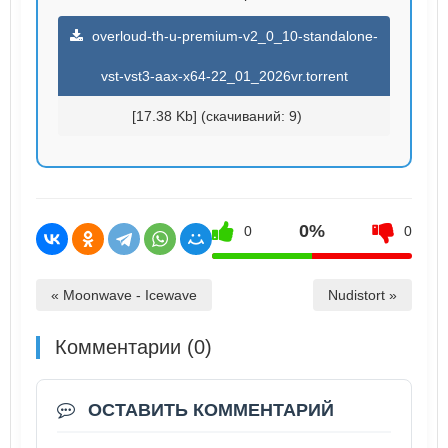
overloud-th-u-premium-v2_0_10-standalone-
vst-vst3-aax-x64-22_01_2026vr.torrent
[17.38 Kb] (cкачиваний: 9)
0%
0
0
« Moonwave - Icewave
Nudistort »
Комментарии (0)
ОСТАВИТЬ КОММЕНТАРИЙ