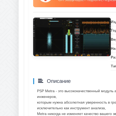
Из
Го
Ве
На
Ра
Та
Описание
PSP Metra - это высококачественный модуль 
инженеров,
которым нужна абсолютная уверенность в гр
исключительно как инструмент анализа,
Metra никогда не изменяет качество вашего з