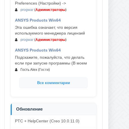
Preferences (Настройки) ->
progwar
(
Администраторы
)
ANSYS Products Win64
03-авг, 18:54
Эта ошибка означает, что версия
используемого менеджера лицензий
progwar
(
Администраторы
)
ANSYS Products Win64
02-авг, 18:01
Подскажите, пожалуйста, что делать
если при запуске программы (В моем
Гость Alex
(
Гости
)
Все комментарии
Обновление
PTC + HelpCenter (Creo 10.0.11.0)