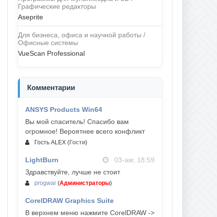
Графические редакторы
Aseprite
Для бизнеса, офиса и научной работы /
Офисные системы
VueScan Professional
Комментарии
ANSYS Products Win64
04-авг, 23:47
Вы мой спаситель! Спасибо вам
огромное! Вероятнее всего конфликт
Гость ALEX
(
Гости
)
LightBurn
03-авг, 18:59
Здравствуйте, лучше не стоит
progwar
(
Администраторы
)
CorelDRAW Graphics Suite
03-авг, 18:58
В верхнем меню нажмите CorelDRAW ->