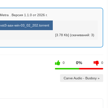
etra . Версия 1.1.0 от 2026 г.
vst3-aax-win-03_02_202.torrent
[3.78 Kb] (cкачиваний: 3)
0%
0
0
Carve Audio - Busboy »