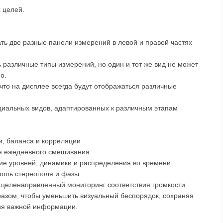
х целей.
ть две разные панели измерений в левой и правой частях
различные типы измерений, но один и тот же вид не может
о.
 что на дисплее всегда будут отображаться различные
иальных видов, адаптированных к различным этапам
и, баланса и корреляции
ля ежедневного смешивания
ние уровней, динамики и распределения во времени
роль стереополя и фазы
– целенаправленный мониторинг соответствия громкости
разом, чтобы уменьшить визуальный беспорядок, сохраняя
ия важной информации.