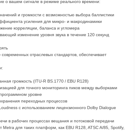
ие о вашем сигнале в режиме реального времени:
значений и громкости с возможностью выбора баллистики
эффициента усиления для микро- и макродинамики
ажение корреляции, баланса и угломера
вающий изменение уровня звука в течение 120 секунд
рять
е современных отраслевых стандартов, обеспечивает
и:
анная громкость (ITU-R BS.1770 / EBU R128)
тизацией для точного мониторинга пиков между выборками
а программном уровне
сохранения переходных процессов
 Loudness с использованием лицензионного Dolby Dialogue
речи в рабочих процессах вещания и потоковой передачи
Metra для таких платформ, как EBU R128, ATSC A/85, Spotify,