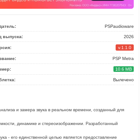
датель:
PSPaudioware
д выпуска:
2026
рсия:
v.1.1.0
звание:
PSP Metra
змер:
10.6 MB
блетка:
Вылечено
анализа и замера звука в реальном времени, созданный для
омкости, динамике и стереоизображении. Разработанный
вука - его единственной целью является предоставление