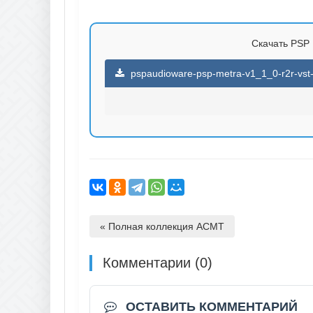
Скачать PSP M
pspaudioware-psp-metra-v1_1_0-r2r-vst-
« Полная коллекция ACMT
Комментарии (0)
ОСТАВИТЬ КОММЕНТАРИЙ