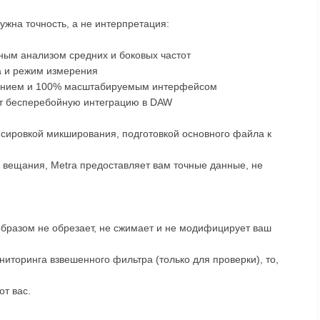
ужна точность, а не интерпретация:
ным анализом средних и боковых частот
а и режим измерения
шением и 100% масштабируемым интерфейсом
ют бесперебойную интеграцию в DAW
нсировкой микширования, подготовкой основного файла к
 вещания, Metra предоставляет вам точные данные, не
образом не обрезает, не сжимает и не модифицирует ваш
торинга взвешенного фильтра (только для проверки), то,
от вас.