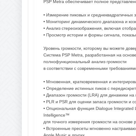
PSP Metra обеспечивает полное представлен
• Измерение пиковых и среднеквадратичных 
• Мониторинг динамического диапазона и ко
• Анализ стереоизображения, включая отобр
• Просмотр истории и формы сигнала, показы
Уровень громкости, которому вы можете дове
Система PSP Metra, разработанная на основ
полнофункциональный анализ громкости
в соответствии с современными требованиям
• Мгновенная, кратковременная и интегриров
• Определение истинных пиков с передискре
• Диапазон громкости (LRA) для динамики н
• PLR и PSR для оценки запаса громкости и 
• Опциональная функция Dialogue Integrated
Intelligence™
для точного измерения громкости на основе 
• Встроенные пресеты мгновенно настраивают 
Apple Music и других,