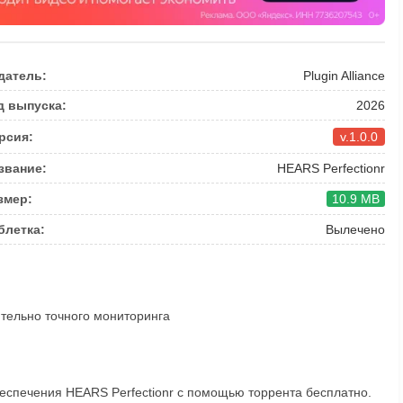
датель:
Plugin Alliance
д выпуска:
2026
рсия:
v.1.0.0
звание:
HEARS Perfectionr
змер:
10.9 MB
блетка:
Вылечено
тельно точного мониторинга
еспечения HEARS Perfectionr с помощью торрента бесплатно.