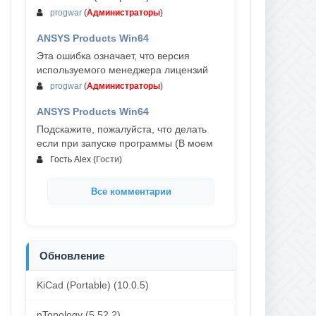
progwar
(
Администраторы
)
ANSYS Products Win64
03-авг, 18:54
Эта ошибка означает, что версия
используемого менеджера лицензий
progwar
(
Администраторы
)
ANSYS Products Win64
02-авг, 18:01
Подскажите, пожалуйста, что делать
если при запуске программы (В моем
Гость Alex
(
Гости
)
Все комментарии
Обновление
KiCad (Portable) (10.0.5)
nTopology (5.52.2)