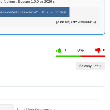
fectionr . Версия 1.0.0 от 2026 г.
senki-vst-vst3-aax-win-21_01_2026.torrent
[3.88 Kb] (cкачиваний: 6)
0%
0
0
Balcony Left »