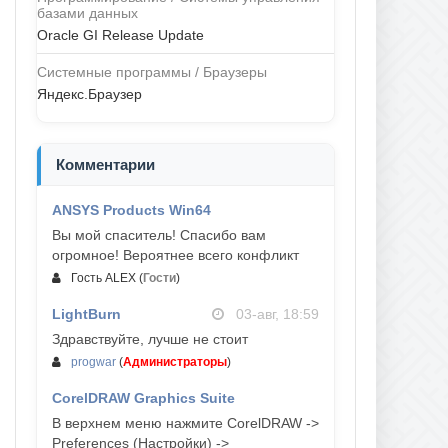
базами данных
Oracle GI Release Update
Системные программы / Браузеры
Яндекс.Браузер
Комментарии
ANSYS Products Win64
04-авг, 23:47
Вы мой спаситель! Спасибо вам
огромное! Вероятнее всего конфликт
Гость ALEX
(
Гости
)
LightBurn
03-авг, 18:59
Здравствуйте, лучше не стоит
progwar
(
Администраторы
)
CorelDRAW Graphics Suite
03-авг, 18:58
В верхнем меню нажмите CorelDRAW ->
Preferences (Настройки) ->