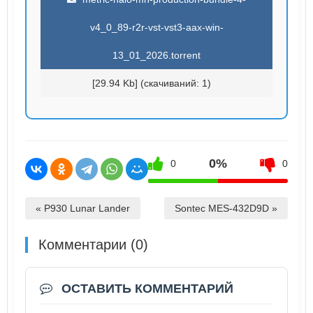
v4_0_89-r2r-vst-vst3-aax-win-
13_01_2026.torrent
[29.94 Kb] (cкачиваний: 1)
0%
0
0
« P930 Lunar Lander
Sontec MES-432D9D »
Комментарии (0)
ОСТАВИТЬ КОММЕНТАРИЙ