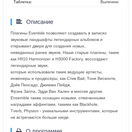
Таблетка:
Вылечено
Описание
Плагины Eventide позволяют создавать в записях
звуковые ландшафты легендарных альбомов и
открывают двери для создания новых,
невиданных ранее звуков. Наши старые плагины, такие
как H910 Harmonizer и H3000 Factory, воссоздают
легендарные звуки,
которые использовали такие ведущие артисты,
инженеры и продюсеры, как Стив Вай, Тони Висконти,
Дэйв Пенсадо, Джимми Пейдж,
Фрэнк Заппа, Эдди Ван Хален и многие другие.
Ensemble также оснащен новыми, отмеченными
наградами эффектами, такими как Blackhole,
Tverb, Physion - уникальными инструментами, которые
не встречаются больше нигде.
О программе