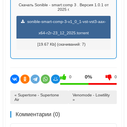
Скачать Sonible - smart:comp 3 . Версия 1.0.1 от
2025 г.
sonible-smart-comp-3-v1_0_1-vst-vst3-aax-
x64-r2r-23_12_2025.torrent
[19.67 Kb] (cкачиваний: 7)
0%
0
0
« Supertone - Supertone
Venomode - Lowtility
Air
»
Комментарии (0)