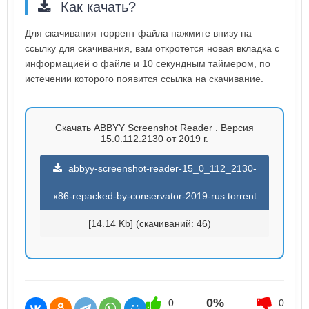
Как качать?
Для скачивания торрент файла нажмите внизу на
ссылку для скачивания, вам откротется новая вкладка с
информацией о файле и 10 секундным таймером, по
истечении которого появится ссылка на скачивание.
Скачать ABBYY Screenshot Reader . Версия
15.0.112.2130 от 2019 г.
abbyy-screenshot-reader-15_0_112_2130-
x86-repacked-by-conservator-2019-rus.torrent
[14.14 Kb] (cкачиваний: 46)
0%
0
0