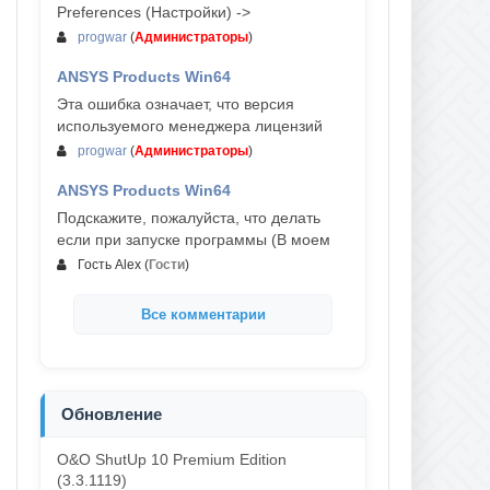
Preferences (Настройки) ->
progwar
(
Администраторы
)
ANSYS Products Win64
03-авг, 18:54
Эта ошибка означает, что версия
используемого менеджера лицензий
progwar
(
Администраторы
)
ANSYS Products Win64
02-авг, 18:01
Подскажите, пожалуйста, что делать
если при запуске программы (В моем
Гость Alex
(
Гости
)
Все комментарии
Обновление
O&O ShutUp 10 Premium Edition
(3.3.1119)