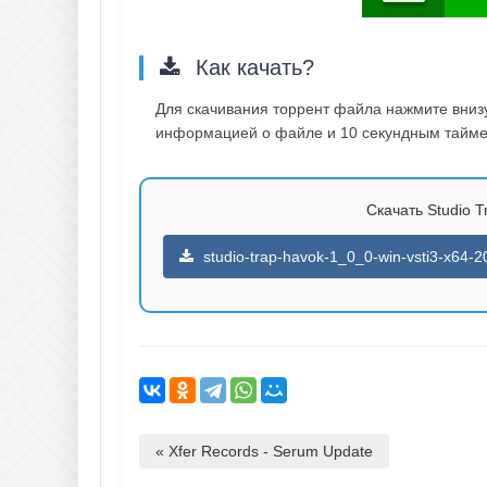
Как качать?
Для скачивания торрент файла нажмите внизу 
информацией о файле и 10 секундным таймер
Скачать Studio Tr
studio-trap-havok-1_0_0-win-vsti3-x64-2
« Xfer Records - Serum Update