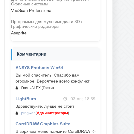
Офисные системы
VueScan Professional
Программы для мультимедиа и 3D /
Графические редакторы
Aseprite
Комментарии
ANSYS Products Win64
04-авг, 23:47
Вы мой спаситель! Спасибо вам
огромное! Вероятнее всего конфликт
Гость ALEX
(
Гости
)
LightBurn
03-авг, 18:59
Здравствуйте, лучше не стоит
progwar
(
Администраторы
)
CorelDRAW Graphics Suite
03-авг, 18:58
В верхнем меню нажмите CorelDRAW ->