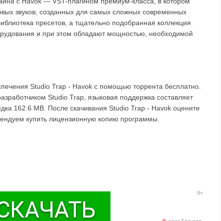
зайна с Havok — VST-плагином премиум-класса, в котором
овых звуков, созданных для самых сложных современных
библиотека пресетов, а тщательно подобранная коллекция
борудования и при этом обладают мощностью, необходимой
печения Studio Trap - Havok с помощью торрента бесплатно.
разработчиком Studio Trap, языковая поддержка составляет
ядка 162.6 MB. После скачивания Studio Trap - Havok оцените
омендуем купить лицензионную копию программы.