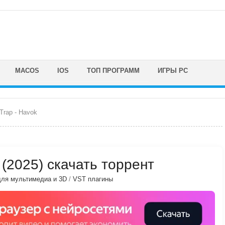
MACOS
IOS
ТОП ПРОГРАММ
ИГРЫ PC
Trap - Havok
) (2025) скачать торрент
ля мультимедиа и 3D
/
VST плагины