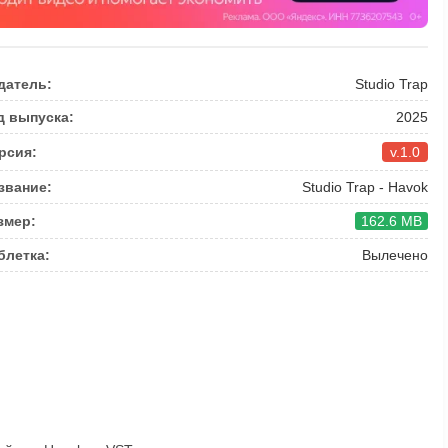
датель:
Studio Trap
д выпуска:
2025
рсия:
v.1.0
звание:
Studio Trap - Havok
змер:
162.6 MB
блетка:
Вылечено