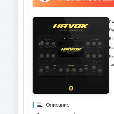
Из
Го
Ве
На
Ра
Та
Описание