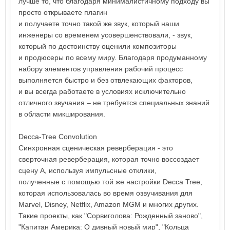
лучше то, что благодаря минималистичному подходу вы
просто открываете плагин
и получаете точно такой же звук, который наши
инженеры со временем усовершенствовали, - звук,
который по достоинству оценили композиторы
и продюсеры по всему миру. Благодаря продуманному
набору элементов управления рабочий процесс
выполняется быстро и без отвлекающих факторов,
и вы всегда работаете в условиях исключительно
отличного звучания – не требуется специальных знаний
в области микширования.
Decca-Tree Convolution
Синхронная сценическая реверберация - это
сверточная реверберация, которая точно воссоздает
сцену А, используя импульсные отклики,
полученные с помощью той же настройки Decca Tree,
которая использовалась во время озвучивания для
Marvel, Disney, Netflix, Amazon MGM и многих других.
Такие проекты, как "Сорвиголова: Рожденный заново",
"Капитан Америка: О дивный новый мир", "Кольца