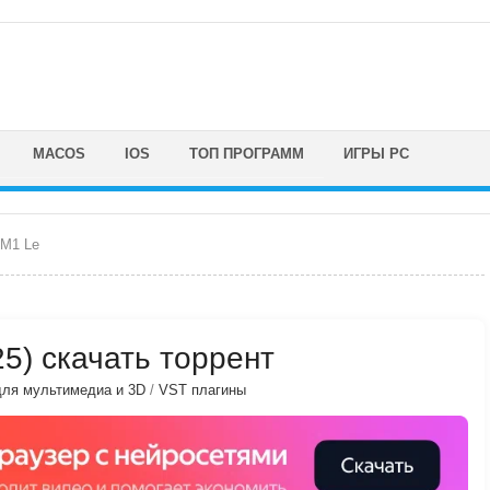
MACOS
IOS
ТОП ПРОГРАММ
ИГРЫ PC
M1 Le
25) скачать торрент
ля мультимедиа и 3D
/
VST плагины