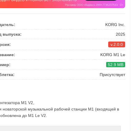
датель:
KORG Inc.
д выпуска:
2025
рсия:
v.2.0.0
звание:
KORG M1 Le
змер:
52.9 MB
блетка:
Присутствует
интезатора M1 V2,
уки новаторской музыкальной рабочей станции M1 (входящей в
обновлена до M1 Le V2.