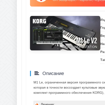
Из
Го
Ве
На
Ра
Та
Описание
M1 Le, ограниченная версия программного с
которая в точности воссоздает культовые зв
комплект программного обеспечения KORG), 
Лечение: