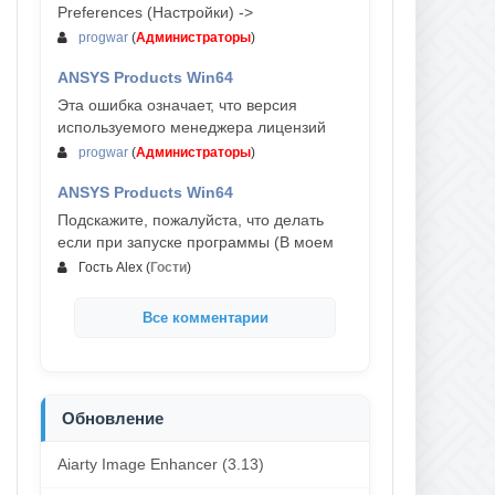
Preferences (Настройки) ->
progwar
(
Администраторы
)
ANSYS Products Win64
03-авг, 18:54
Эта ошибка означает, что версия
используемого менеджера лицензий
progwar
(
Администраторы
)
ANSYS Products Win64
02-авг, 18:01
Подскажите, пожалуйста, что делать
если при запуске программы (В моем
Гость Alex
(
Гости
)
Все комментарии
Обновление
Aiarty Image Enhancer (3.13)