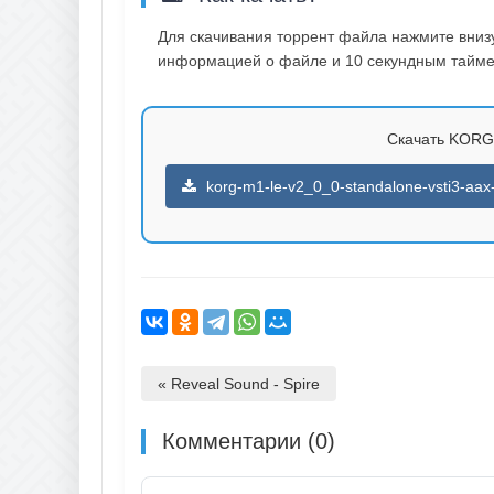
Для скачивания торрент файла нажмите внизу 
информацией о файле и 10 секундным таймер
Скачать KORG M
korg-m1-le-v2_0_0-standalone-vsti3-aax-
« Reveal Sound - Spire
Комментарии (0)