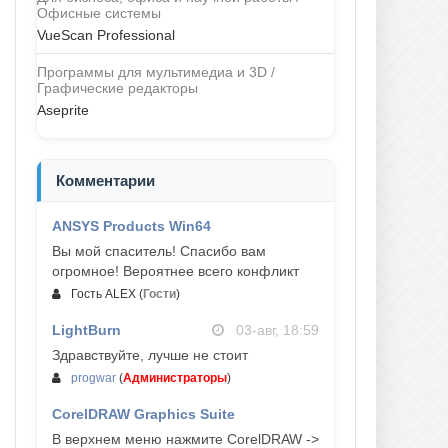
Офисные системы
VueScan Professional
Программы для мультимедиа и 3D /
Графические редакторы
Aseprite
Комментарии
ANSYS Products Win64
04-авг, 23:47
Вы мой спаситель! Спасибо вам
огромное! Вероятнее всего конфликт
Гость ALEX
(
Гости
)
LightBurn
03-авг, 18:59
Здравствуйте, лучше не стоит
progwar
(
Администраторы
)
CorelDRAW Graphics Suite
03-авг, 18:58
В верхнем меню нажмите CorelDRAW ->