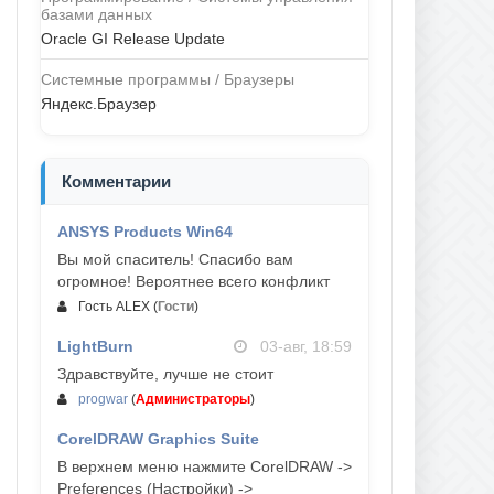
базами данных
Oracle GI Release Update
Системные программы / Браузеры
Яндекс.Браузер
Комментарии
ANSYS Products Win64
04-авг, 23:47
Вы мой спаситель! Спасибо вам
огромное! Вероятнее всего конфликт
Гость ALEX
(
Гости
)
LightBurn
03-авг, 18:59
Здравствуйте, лучше не стоит
progwar
(
Администраторы
)
CorelDRAW Graphics Suite
03-авг, 18:58
В верхнем меню нажмите CorelDRAW ->
Preferences (Настройки) ->