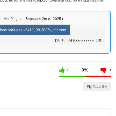
ом, по истечении которого появится ссылка на скачивание.
e Mix Plugins . Версия 4.2m от 2025 г.
lone-vst3-aax-x6419_09-2025v_r.torrent
[16.16 Kb] (cкачиваний: 18)
0%
0
0
Fly Tape II »