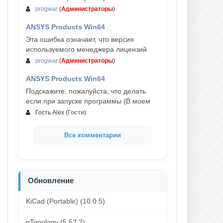
progwar
(
Администраторы
)
ANSYS Products Win64
03-авг, 18:54
Эта ошибка означает, что версия
используемого менеджера лицензий
progwar
(
Администраторы
)
ANSYS Products Win64
02-авг, 18:01
Подскажите, пожалуйста, что делать
если при запуске программы (В моем
Гость Alex
(
Гости
)
Все комментарии
Обновление
KiCad (Portable) (10.0.5)
nTopology (5.52.2)