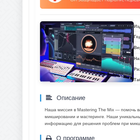
Из
Го
Ве
На
Ра
Та
Описание
Наша миссия в Mastering The Mix — помочь 
микшировании и мастеринге. Наши уникальн
информацию для решения проблем при микши
О программе