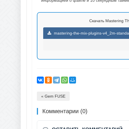
информацией о файле и 10 секундным таймер
Скачать Mastering Th
mastering-the-mix-plugins-v4_2m-standa
« Gem FUSE
Комментарии (0)