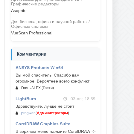
Графические редакторы
Aseprite
Для бизнеса, офиса и научной работы /
Офисные системы
VueScan Professional
Комментарии
ANSYS Products Win64
04-авг, 23:47
Вы мой спаситель! Спасибо вам
огромное! Вероятнее всего конфликт
Гость ALEX
(
Гости
)
LightBurn
03-авг, 18:59
Здравствуйте, лучше не стоит
progwar
(
Администраторы
)
CorelDRAW Graphics Suite
03-авг, 18:58
В верхнем меню нажмите CorelDRAW ->