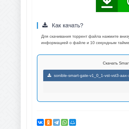
Как качать?
Для скачивания торрент файла нажмите внизу 
информацией о файле и 10 секундным таймер
Скачать Smart
sonible-smart-gate-v1_0_1-vst-vst3-aax-