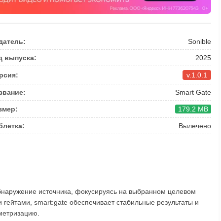
датель:
Sonible
д выпуска:
2025
рсия:
v.1.0.1
звание:
Smart Gate
змер:
179.2 MB
блетка:
Вылечено
обнаружение источника, фокусируясь на выбранном целевом
 гейтами, smart:gate обеспечивает стабильные результаты и
метризацию.