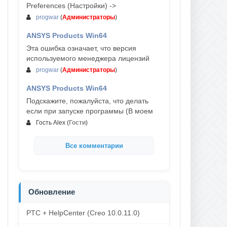
Preferences (Настройки) ->
progwar
(
Администраторы
)
ANSYS Products Win64
03-авг, 18:54
Эта ошибка означает, что версия
используемого менеджера лицензий
progwar
(
Администраторы
)
ANSYS Products Win64
02-авг, 18:01
Подскажите, пожалуйста, что делать
если при запуске программы (В моем
Гость Alex
(
Гости
)
Все комментарии
Обновление
PTC + HelpCenter (Creo 10.0.11.0)