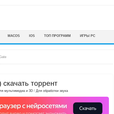
MACOS
IOS
ТОП ПРОГРАММ
ИГРЫ PC
Gate
) скачать торрент
ля мультимедиа и 3D
/
Для обработки звука