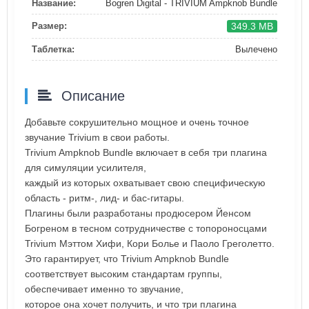
Название:
Bogren Digital - TRIVIUM Ampknob Bundle
349.3 MB
Размер:
Таблетка:
Вылечено
Описание
Добавьте сокрушительно мощное и очень точное
звучание Trivium в свои работы.
Trivium Ampknob Bundle включает в себя три плагина
для симуляции усилителя,
каждый из которых охватывает свою специфическую
область - ритм-, лид- и бас-гитары.
Плагины были разработаны продюсером Йенсом
Богреном в тесном сотрудничестве с топороносцами
Trivium Мэттом Хифи, Кори Болье и Паоло Греголетто.
Это гарантирует, что Trivium Ampknob Bundle
соответствует высоким стандартам группы,
обеспечивает именно то звучание,
которое она хочет получить, и что три плагина