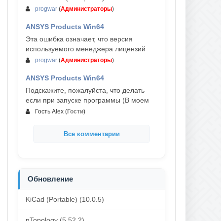
progwar
(
Администраторы
)
ANSYS Products Win64
03-авг, 18:54
Эта ошибка означает, что версия
используемого менеджера лицензий
progwar
(
Администраторы
)
ANSYS Products Win64
02-авг, 18:01
Подскажите, пожалуйста, что делать
если при запуске программы (В моем
Гость Alex
(
Гости
)
Все комментарии
Обновление
KiCad (Portable) (10.0.5)
nTopology (5.52.2)