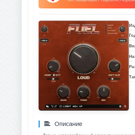
Из
Го
Ве
На
Ра
Та
Описание