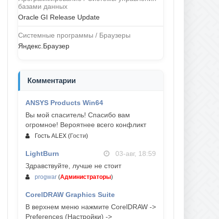
базами данных
Oracle GI Release Update
Системные программы / Браузеры
Яндекс.Браузер
Комментарии
ANSYS Products Win64
04-авг, 23:47
Вы мой спаситель! Спасибо вам
огромное! Вероятнее всего конфликт
Гость ALEX
(
Гости
)
LightBurn
03-авг, 18:59
Здравствуйте, лучше не стоит
progwar
(
Администраторы
)
CorelDRAW Graphics Suite
03-авг, 18:58
В верхнем меню нажмите CorelDRAW ->
Preferences (Настройки) ->