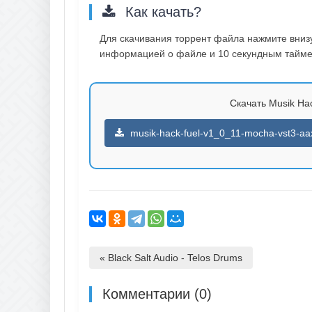
Как качать?
Для скачивания торрент файла нажмите внизу 
информацией о файле и 10 секундным таймер
Скачать Musik Hac
musik-hack-fuel-v1_0_11-mocha-vst3-aa
« Black Salt Audio - Telos Drums
Комментарии (0)