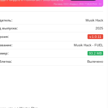
датель:
Musik Hack
д выпуска:
2025
рсия:
v.1.0.11
звание:
Musik Hack - FUEL
змер:
93.2 MB
блетка:
Вылечено